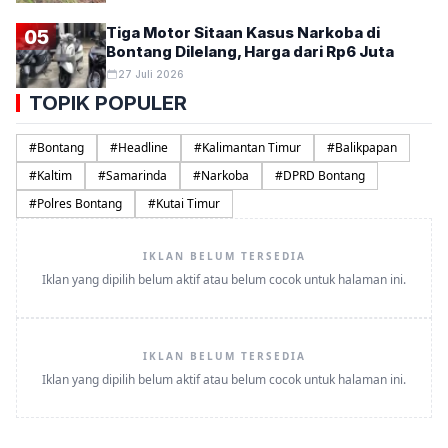
Tiga Motor Sitaan Kasus Narkoba di
05
Bontang Dilelang, Harga dari Rp6 Juta
27 Juli 2026
TOPIK POPULER
#
Bontang
#
Headline
#
Kalimantan Timur
#
Balikpapan
#
Kaltim
#
Samarinda
#
Narkoba
#
DPRD Bontang
#
Polres Bontang
#
Kutai Timur
IKLAN BELUM TERSEDIA
Iklan yang dipilih belum aktif atau belum cocok untuk halaman ini.
IKLAN BELUM TERSEDIA
Iklan yang dipilih belum aktif atau belum cocok untuk halaman ini.