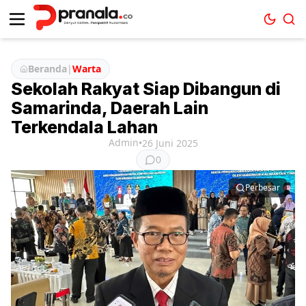
Beranda
|
Warta
Sekolah Rakyat Siap Dibangun di
Samarinda, Daerah Lain
Terkendala Lahan
Admin
•
26 Juni 2025
0
Perbesar