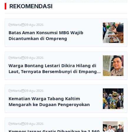
REKOMENDASI
Warta
09 Agu 2026
Batas Aman Konsumsi MBG Wajib
Dicantumkan di Ompreng
Warta
09 Agu 2026
Warga Bontang Lestari Dikira Hilang di
Laut, Ternyata Bersembunyi di Empang
karena Utang
Warta
09 Agu 2026
Kematian Warga Tabang Kaltim
Mengarah ke Dugaan Pengeroyokan
Warta
09 Agu 2026
Kompor Jargas Gratis Dibagikan ke 1.560