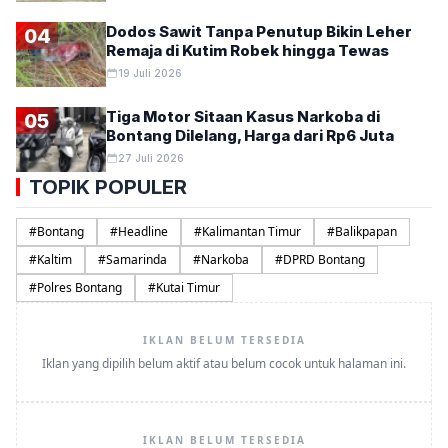
Dodos Sawit Tanpa Penutup Bikin Leher
04
Remaja di Kutim Robek hingga Tewas
19 Juli 2026
Tiga Motor Sitaan Kasus Narkoba di
05
Bontang Dilelang, Harga dari Rp6 Juta
27 Juli 2026
TOPIK POPULER
#
Bontang
#
Headline
#
Kalimantan Timur
#
Balikpapan
#
Kaltim
#
Samarinda
#
Narkoba
#
DPRD Bontang
#
Polres Bontang
#
Kutai Timur
IKLAN BELUM TERSEDIA
Iklan yang dipilih belum aktif atau belum cocok untuk halaman ini.
IKLAN BELUM TERSEDIA