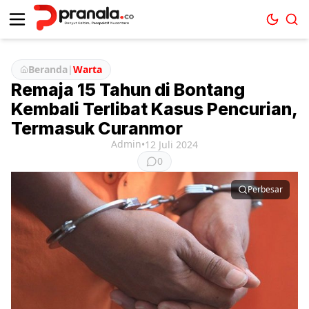
Beranda
|
Warta
Remaja 15 Tahun di Bontang
Kembali Terlibat Kasus Pencurian,
Termasuk Curanmor
Admin
•
12 Juli 2024
0
Perbesar