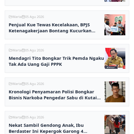
Rp2,7 Miliar
Warta
05 Agu 2026
Penjual Kue Tewas Kecelakaan, BPJS
Ketenagakerjaan Bontang Kucurkan
Santunan Rp233,5 Juta
Warta
05 Agu 2026
Mendagri Tito Bongkar Trik Pemda Ngaku
Tak Ada Uang Gaji PPPK
Warta
05 Agu 2026
Kronologi Penyamaran Polisi Bongkar
Bisnis Narkoba Pengedar Sabu di Kutai
Barat
Warta
05 Agu 2026
Nekat Sambil Gendong Anak, Ibu
Berdaster Ini Kepergok Garong 4