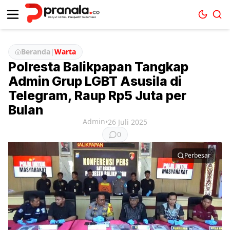
Beranda
|
Warta
Polresta Balikpapan Tangkap
Admin Grup LGBT Asusila di
Telegram, Raup Rp5 Juta per
Bulan
Admin
•
26 Juli 2025
0
Perbesar