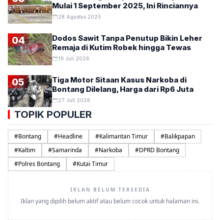
Mulai 1 September 2025, Ini Rinciannya
28 Agustus 2025
Dodos Sawit Tanpa Penutup Bikin Leher
04
Remaja di Kutim Robek hingga Tewas
19 Juli 2026
Tiga Motor Sitaan Kasus Narkoba di
05
Bontang Dilelang, Harga dari Rp6 Juta
27 Juli 2026
TOPIK POPULER
#
Bontang
#
Headline
#
Kalimantan Timur
#
Balikpapan
#
Kaltim
#
Samarinda
#
Narkoba
#
DPRD Bontang
#
Polres Bontang
#
Kutai Timur
IKLAN BELUM TERSEDIA
Iklan yang dipilih belum aktif atau belum cocok untuk halaman ini.