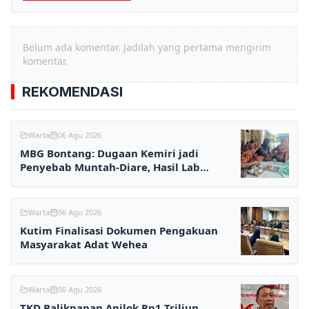
Belum ada komentar. Jadilah yang pertama mengirim
komentar.
REKOMENDASI
Warta
06 Agu 2026
MBG Bontang: Dugaan Kemiri jadi
Penyebab Muntah-Diare, Hasil Lab
Ditunggu
Warta
06 Agu 2026
Kutim Finalisasi Dokumen Pengakuan
Masyarakat Adat Wehea
Warta
06 Agu 2026
TKD Balikpapan Anjlok Rp1 Triliun,