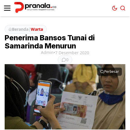
Beranda
|
Warta
Penerima Bansos Tunai di
Samarinda Menurun
Admin
•
7 Desember 2020
0
Perbesar