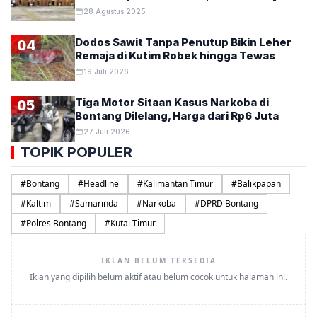
28 Agustus 2025
Dodos Sawit Tanpa Penutup Bikin Leher
04
Remaja di Kutim Robek hingga Tewas
19 Juli 2026
Tiga Motor Sitaan Kasus Narkoba di
05
Bontang Dilelang, Harga dari Rp6 Juta
27 Juli 2026
TOPIK POPULER
#
Bontang
#
Headline
#
Kalimantan Timur
#
Balikpapan
#
Kaltim
#
Samarinda
#
Narkoba
#
DPRD Bontang
#
Polres Bontang
#
Kutai Timur
IKLAN BELUM TERSEDIA
Iklan yang dipilih belum aktif atau belum cocok untuk halaman ini.