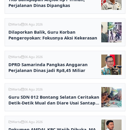
Perjalanan Dinas Dipangkas
Warta
06 Agu 2026
Dilaporkan Balik, Guru Korban
Pengeroyokan: Fokusnya Aksi Kekerasan
Warta
06 Agu 2026
DPRD Samarinda Pangkas Anggaran
Perjalanan Dinas jadi Rp8,45 Miliar
Warta
06 Agu 2026
Guru SDN 012 Bontang Selatan Ceritakan
Detik-Detik Mual dan Diare Usai Santap
MBG
Warta
06 Agu 2026
Dokumen AMDAL KPC Wajib Dibuka, MA