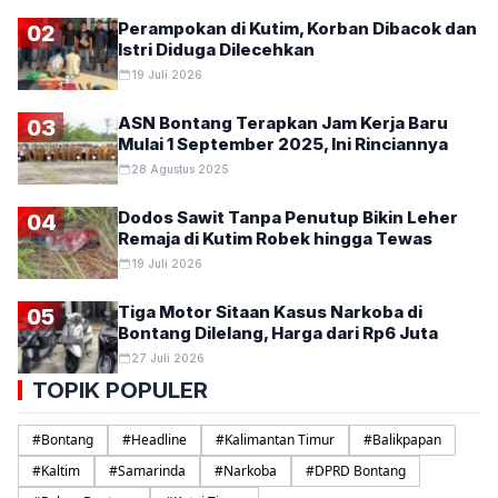
Perampokan di Kutim, Korban Dibacok dan
02
Istri Diduga Dilecehkan
19 Juli 2026
ASN Bontang Terapkan Jam Kerja Baru
03
Mulai 1 September 2025, Ini Rinciannya
28 Agustus 2025
Dodos Sawit Tanpa Penutup Bikin Leher
04
Remaja di Kutim Robek hingga Tewas
19 Juli 2026
Tiga Motor Sitaan Kasus Narkoba di
05
Bontang Dilelang, Harga dari Rp6 Juta
27 Juli 2026
TOPIK POPULER
#
Bontang
#
Headline
#
Kalimantan Timur
#
Balikpapan
#
Kaltim
#
Samarinda
#
Narkoba
#
DPRD Bontang