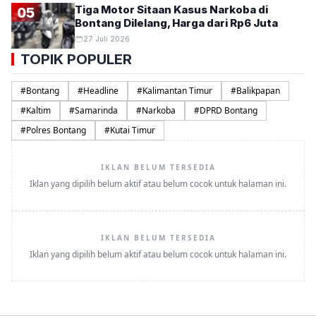
Tiga Motor Sitaan Kasus Narkoba di
05
Bontang Dilelang, Harga dari Rp6 Juta
27 Juli 2026
TOPIK POPULER
#
Bontang
#
Headline
#
Kalimantan Timur
#
Balikpapan
#
Kaltim
#
Samarinda
#
Narkoba
#
DPRD Bontang
#
Polres Bontang
#
Kutai Timur
IKLAN BELUM TERSEDIA
Iklan yang dipilih belum aktif atau belum cocok untuk halaman ini.
IKLAN BELUM TERSEDIA
Iklan yang dipilih belum aktif atau belum cocok untuk halaman ini.