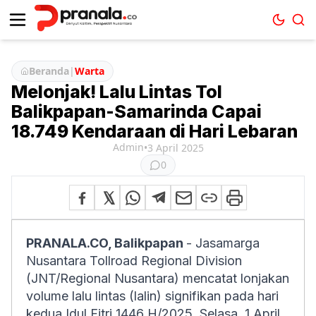
Beranda
|
Warta
Melonjak! Lalu Lintas Tol
Balikpapan-Samarinda Capai
18.749 Kendaraan di Hari Lebaran
Admin
•
3 April 2025
0
PRANALA.CO, Balikpapan
- Jasamarga
Nusantara Tollroad Regional Division
(JNT/Regional Nusantara) mencatat lonjakan
volume lalu lintas (lalin) signifikan pada hari
kedua Idul Fitri 1446 H/2025, Selasa, 1 April