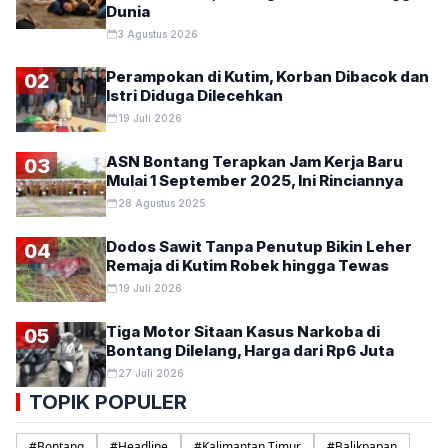
Dunia
3 Agustus 2026
Perampokan di Kutim, Korban Dibacok dan
02
Istri Diduga Dilecehkan
19 Juli 2026
ASN Bontang Terapkan Jam Kerja Baru
03
Mulai 1 September 2025, Ini Rinciannya
28 Agustus 2025
Dodos Sawit Tanpa Penutup Bikin Leher
04
Remaja di Kutim Robek hingga Tewas
19 Juli 2026
Tiga Motor Sitaan Kasus Narkoba di
05
Bontang Dilelang, Harga dari Rp6 Juta
27 Juli 2026
TOPIK POPULER
#
Bontang
#
Headline
#
Kalimantan Timur
#
Balikpapan