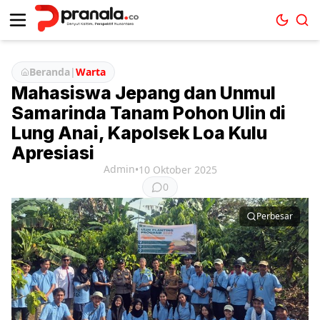
Beranda
|
Warta
Mahasiswa Jepang dan Unmul
Samarinda Tanam Pohon Ulin di
Lung Anai, Kapolsek Loa Kulu
Apresiasi
Admin
•
10 Oktober 2025
0
Perbesar