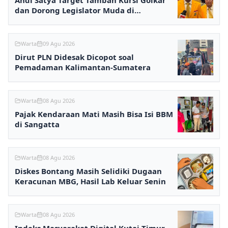
Andi Satya Target Tambah Kursi Golkar
dan Dorong Legislator Muda di
Samarinda
Warta
09 Agu 2026
Dirut PLN Didesak Dicopot soal
Pemadaman Kalimantan-Sumatera
Warta
08 Agu 2026
Pajak Kendaraan Mati Masih Bisa Isi BBM
di Sangatta
Warta
08 Agu 2026
Diskes Bontang Masih Selidiki Dugaan
Keracunan MBG, Hasil Lab Keluar Senin
Warta
08 Agu 2026