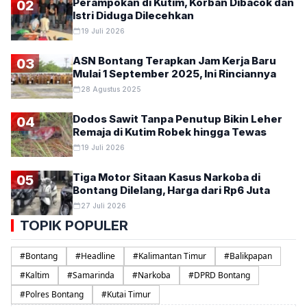
Perampokan di Kutim, Korban Dibacok dan
02
Istri Diduga Dilecehkan
19 Juli 2026
ASN Bontang Terapkan Jam Kerja Baru
03
Mulai 1 September 2025, Ini Rinciannya
28 Agustus 2025
Dodos Sawit Tanpa Penutup Bikin Leher
04
Remaja di Kutim Robek hingga Tewas
19 Juli 2026
Tiga Motor Sitaan Kasus Narkoba di
05
Bontang Dilelang, Harga dari Rp6 Juta
27 Juli 2026
TOPIK POPULER
#
Bontang
#
Headline
#
Kalimantan Timur
#
Balikpapan
#
Kaltim
#
Samarinda
#
Narkoba
#
DPRD Bontang
#
Polres Bontang
#
Kutai Timur