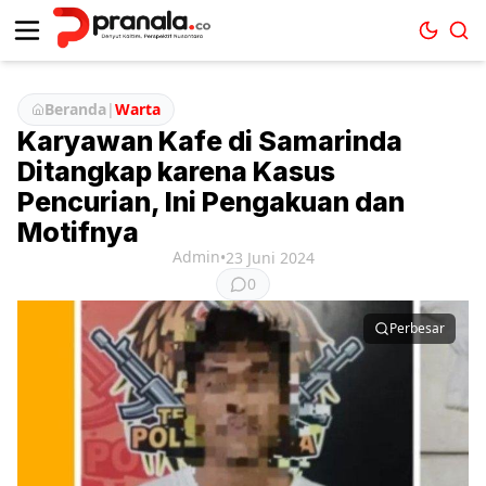
Beranda
|
Warta
Karyawan Kafe di Samarinda
Ditangkap karena Kasus
Pencurian, Ini Pengakuan dan
Motifnya
Admin
•
23 Juni 2024
0
Perbesar