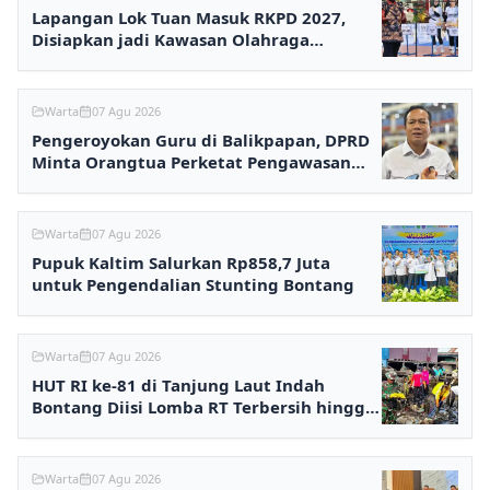
Lapangan Lok Tuan Masuk RKPD 2027,
Disiapkan jadi Kawasan Olahraga
Terpadu
Warta
07 Agu 2026
Pengeroyokan Guru di Balikpapan, DPRD
Minta Orangtua Perketat Pengawasan
Anak
Warta
07 Agu 2026
Pupuk Kaltim Salurkan Rp858,7 Juta
untuk Pengendalian Stunting Bontang
Warta
07 Agu 2026
HUT RI ke-81 di Tanjung Laut Indah
Bontang Diisi Lomba RT Terbersih hingga
Fashion Show
Warta
07 Agu 2026