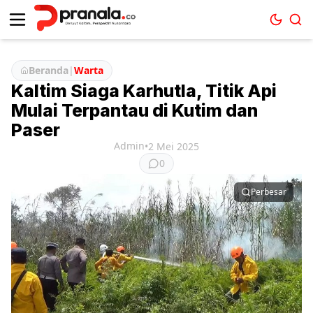
Beranda
|
Warta
Kaltim Siaga Karhutla, Titik Api
Mulai Terpantau di Kutim dan
Paser
Admin
•
2 Mei 2025
0
Perbesar