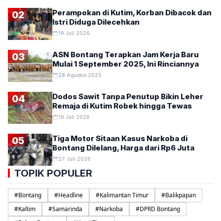
Perampokan di Kutim, Korban Dibacok dan
02
Istri Diduga Dilecehkan
19 Juli 2026
ASN Bontang Terapkan Jam Kerja Baru
03
Mulai 1 September 2025, Ini Rinciannya
28 Agustus 2025
Dodos Sawit Tanpa Penutup Bikin Leher
04
Remaja di Kutim Robek hingga Tewas
19 Juli 2026
Tiga Motor Sitaan Kasus Narkoba di
05
Bontang Dilelang, Harga dari Rp6 Juta
27 Juli 2026
TOPIK POPULER
#
Bontang
#
Headline
#
Kalimantan Timur
#
Balikpapan
#
Kaltim
#
Samarinda
#
Narkoba
#
DPRD Bontang