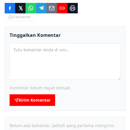
0
komentar
Tinggalkan Komentar
Komentar belum dapat dimuat.
Kirim Komentar
Belum ada komentar. Jadilah yang pertama mengirim