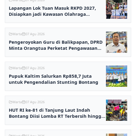
Lapangan Lok Tuan Masuk RKPD 2027,
Disiapkan jadi Kawasan Olahraga
Terpadu
Warta
07 Agu 2026
Pengeroyokan Guru di Balikpapan, DPRD
Minta Orangtua Perketat Pengawasan
Anak
Warta
07 Agu 2026
Pupuk Kaltim Salurkan Rp858,7 Juta
untuk Pengendalian Stunting Bontang
Warta
07 Agu 2026
HUT RI ke-81 di Tanjung Laut Indah
Bontang Diisi Lomba RT Terbersih hingga
Fashion Show
Warta
07 Agu 2026