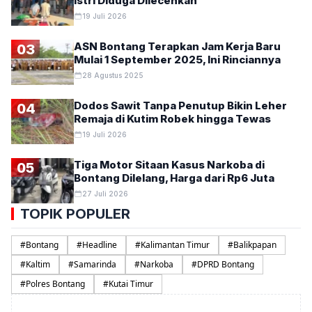
Istri Diduga Dilecehkan
19 Juli 2026
ASN Bontang Terapkan Jam Kerja Baru
03
Mulai 1 September 2025, Ini Rinciannya
28 Agustus 2025
Dodos Sawit Tanpa Penutup Bikin Leher
04
Remaja di Kutim Robek hingga Tewas
19 Juli 2026
Tiga Motor Sitaan Kasus Narkoba di
05
Bontang Dilelang, Harga dari Rp6 Juta
27 Juli 2026
TOPIK POPULER
#
Bontang
#
Headline
#
Kalimantan Timur
#
Balikpapan
#
Kaltim
#
Samarinda
#
Narkoba
#
DPRD Bontang
#
Polres Bontang
#
Kutai Timur