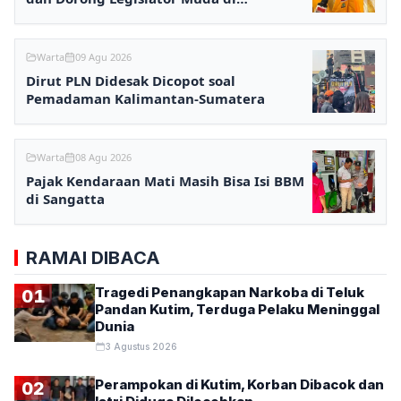
Samarinda
Warta
09 Agu 2026
Dirut PLN Didesak Dicopot soal
Pemadaman Kalimantan-Sumatera
Warta
08 Agu 2026
Pajak Kendaraan Mati Masih Bisa Isi BBM
di Sangatta
RAMAI DIBACA
Tragedi Penangkapan Narkoba di Teluk
01
Pandan Kutim, Terduga Pelaku Meninggal
Dunia
3 Agustus 2026
Perampokan di Kutim, Korban Dibacok dan
02