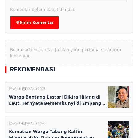
Komentar belum dapat dimuat.
Kirim Komentar
Belum ada komentar. Jadilah yang pertama mengirim
komentar.
REKOMENDASI
Warta
09 Agu 2026
Warga Bontang Lestari Dikira Hilang di
Laut, Ternyata Bersembunyi di Empang
karena Utang
Warta
09 Agu 2026
Kematian Warga Tabang Kaltim
Mengarah ke Dugaan Pengeroyokan