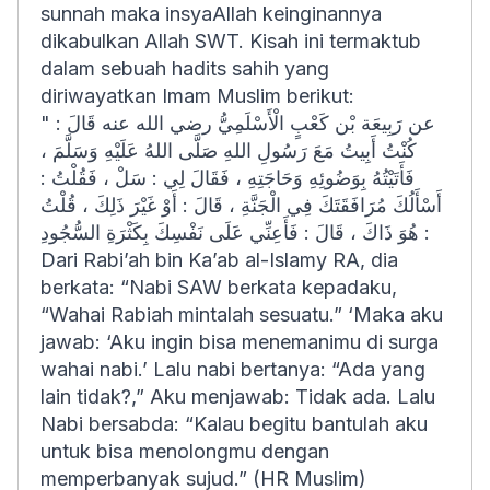
sunnah maka insyaAllah keinginannya
dikabulkan Allah SWT. Kisah ini termaktub
dalam sebuah hadits sahih yang
diriwayatkan Imam Muslim berikut:
عن رَبِيعَة بْن كَعْبٍ الْأَسْلَمِيُّ رضي الله عنه قَالَ : "
كُنْتُ أَبِيتُ مَعَ رَسُولِ اللهِ صَلَّى اللهُ عَلَيْهِ وَسَلَّمَ ،
فَأَتَيْتُهُ بِوَضُوئِهِ وَحَاجَتِهِ ، فَقَالَ لِي : سَلْ ، فَقُلْتُ :
أَسْأَلُكَ مُرَافَقَتَكَ فِي الْجَنَّةِ ، قَالَ : أَوْ غَيْرَ ذَلِكَ ، قُلْتُ
: هُوَ ذَاكَ ، قَالَ : فَأَعِنِّي عَلَى نَفْسِكَ بِكَثْرَةِ السُّجُودِ
Dari Rabi’ah bin Ka’ab al-Islamy RA, dia
berkata: “Nabi SAW berkata kepadaku,
“Wahai Rabiah mintalah sesuatu.” ‘Maka aku
jawab: ‘Aku ingin bisa menemanimu di surga
wahai nabi.’ Lalu nabi bertanya: “Ada yang
lain tidak?,” Aku menjawab: Tidak ada. Lalu
Nabi bersabda: “Kalau begitu bantulah aku
untuk bisa menolongmu dengan
memperbanyak sujud.” (HR Muslim)