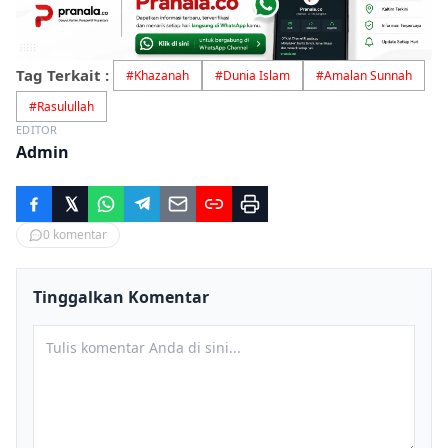
Tag Terkait :
#
Khazanah
#
Dunia Islam
#
Amalan Sunnah
#
Rasulullah
EDITOR
Admin
0
komentar
Tinggalkan Komentar