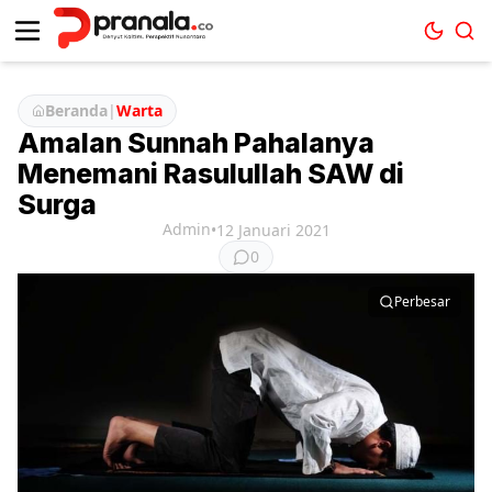
Beranda
|
Warta
Amalan Sunnah Pahalanya
Menemani Rasulullah SAW di
Surga
Admin
•
12 Januari 2021
0
Perbesar