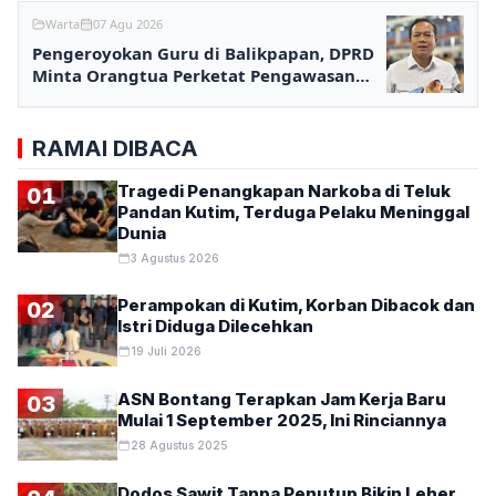
Warta
07 Agu 2026
Pengeroyokan Guru di Balikpapan, DPRD
Minta Orangtua Perketat Pengawasan
Anak
RAMAI DIBACA
Tragedi Penangkapan Narkoba di Teluk
01
Pandan Kutim, Terduga Pelaku Meninggal
Dunia
3 Agustus 2026
Perampokan di Kutim, Korban Dibacok dan
02
Istri Diduga Dilecehkan
19 Juli 2026
ASN Bontang Terapkan Jam Kerja Baru
03
Mulai 1 September 2025, Ini Rinciannya
28 Agustus 2025
Dodos Sawit Tanpa Penutup Bikin Leher