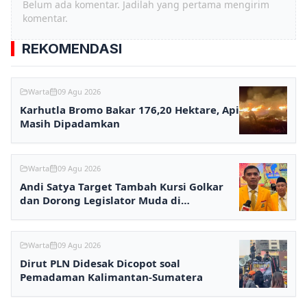
Belum ada komentar. Jadilah yang pertama mengirim
komentar.
REKOMENDASI
Warta
09 Agu 2026
Karhutla Bromo Bakar 176,20 Hektare, Api
Masih Dipadamkan
Warta
09 Agu 2026
Andi Satya Target Tambah Kursi Golkar
dan Dorong Legislator Muda di
Samarinda
Warta
09 Agu 2026
Dirut PLN Didesak Dicopot soal
Pemadaman Kalimantan-Sumatera