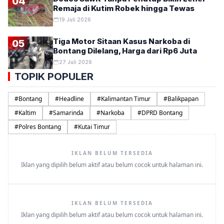
04
Remaja di Kutim Robek hingga Tewas
19 Juli 2026
Tiga Motor Sitaan Kasus Narkoba di
05
Bontang Dilelang, Harga dari Rp6 Juta
27 Juli 2026
TOPIK POPULER
#
Bontang
#
Headline
#
Kalimantan Timur
#
Balikpapan
#
Kaltim
#
Samarinda
#
Narkoba
#
DPRD Bontang
#
Polres Bontang
#
Kutai Timur
IKLAN BELUM TERSEDIA
Iklan yang dipilih belum aktif atau belum cocok untuk halaman ini.
IKLAN BELUM TERSEDIA
Iklan yang dipilih belum aktif atau belum cocok untuk halaman ini.