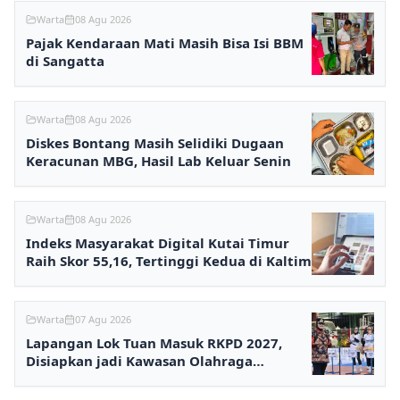
Warta
08 Agu 2026
Pajak Kendaraan Mati Masih Bisa Isi BBM
di Sangatta
Warta
08 Agu 2026
Diskes Bontang Masih Selidiki Dugaan
Keracunan MBG, Hasil Lab Keluar Senin
Warta
08 Agu 2026
Indeks Masyarakat Digital Kutai Timur
Raih Skor 55,16, Tertinggi Kedua di Kaltim
Warta
07 Agu 2026
Lapangan Lok Tuan Masuk RKPD 2027,
Disiapkan jadi Kawasan Olahraga
Terpadu