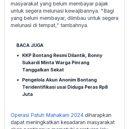
masyarakat yang belum membayar pajak
untuk segera melunasi kewajibannya. "Bagi
yang belum membayar, diimbau untuk segera
melunasi di tempat," tambahnya.
BACA JUGA
KKP Bontang Resmi Dilantik, Bonny
Sukardi Minta Warga Pinrang
Tanggalkan Sekat
Pengelola Akun Anonim Bontang
Teridentifikasi usai Diduga Peras Rp8
Juta
Operasi Patuh Mahakam 2024
diharapkan
dapat meningkatkan kesadaran masyarakat