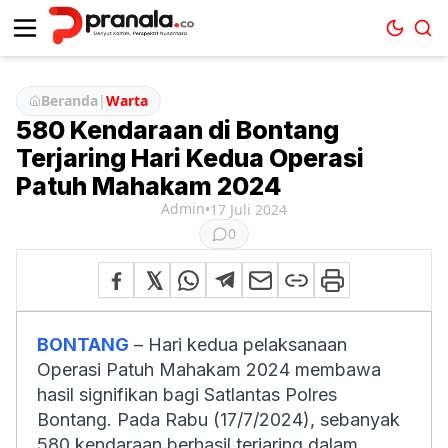
Beranda
|
Warta
580 Kendaraan di Bontang
Terjaring Hari Kedua Operasi
Patuh Mahakam 2024
Admin
•
17 Juli 2024
0
BONTANG
– Hari kedua pelaksanaan
Operasi Patuh Mahakam 2024 membawa
hasil signifikan bagi Satlantas Polres
Bontang. Pada Rabu (17/7/2024), sebanyak
580 kendaraan berhasil terjaring dalam