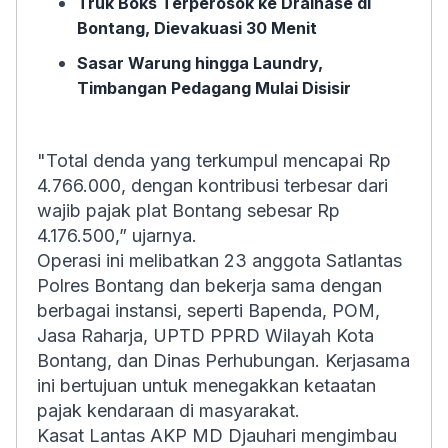
Truk Boks Terperosok ke Drainase di
Bontang, Dievakuasi 30 Menit
Sasar Warung hingga Laundry,
Timbangan Pedagang Mulai Disisir
"Total denda yang terkumpul mencapai Rp
4.766.000, dengan kontribusi terbesar dari
wajib pajak plat Bontang sebesar Rp
4.176.500,” ujarnya.
Operasi ini melibatkan 23 anggota Satlantas
Polres Bontang dan bekerja sama dengan
berbagai instansi, seperti Bapenda, POM,
Jasa Raharja, UPTD PPRD Wilayah Kota
Bontang, dan Dinas Perhubungan. Kerjasama
ini bertujuan untuk menegakkan ketaatan
pajak kendaraan di masyarakat.
Kasat Lantas AKP MD Djauhari mengimbau