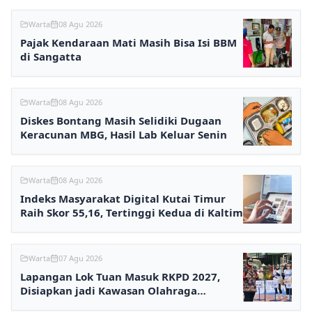
Warta
08 Agu 2026
Pajak Kendaraan Mati Masih Bisa Isi BBM
di Sangatta
Warta
08 Agu 2026
Diskes Bontang Masih Selidiki Dugaan
Keracunan MBG, Hasil Lab Keluar Senin
Warta
08 Agu 2026
Indeks Masyarakat Digital Kutai Timur
Raih Skor 55,16, Tertinggi Kedua di Kaltim
Warta
07 Agu 2026
Lapangan Lok Tuan Masuk RKPD 2027,
Disiapkan jadi Kawasan Olahraga
Terpadu