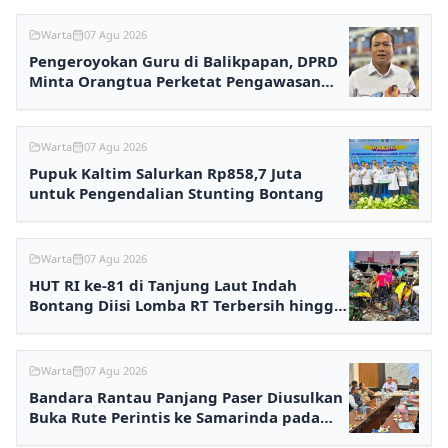
Warta
07 Agu 2026
Pengeroyokan Guru di Balikpapan, DPRD
Minta Orangtua Perketat Pengawasan
Anak
Warta
07 Agu 2026
Pupuk Kaltim Salurkan Rp858,7 Juta
untuk Pengendalian Stunting Bontang
Warta
07 Agu 2026
HUT RI ke-81 di Tanjung Laut Indah
Bontang Diisi Lomba RT Terbersih hingga
Fashion Show
Warta
07 Agu 2026
Bandara Rantau Panjang Paser Diusulkan
Buka Rute Perintis ke Samarinda pada
2027