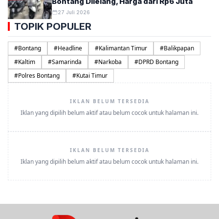
Bontang Dilelang, Harga dari Rp6 Juta
27 Juli 2026
TOPIK POPULER
#
Bontang
#
Headline
#
Kalimantan Timur
#
Balikpapan
#
Kaltim
#
Samarinda
#
Narkoba
#
DPRD Bontang
#
Polres Bontang
#
Kutai Timur
IKLAN BELUM TERSEDIA
Iklan yang dipilih belum aktif atau belum cocok untuk halaman ini.
IKLAN BELUM TERSEDIA
Iklan yang dipilih belum aktif atau belum cocok untuk halaman ini.