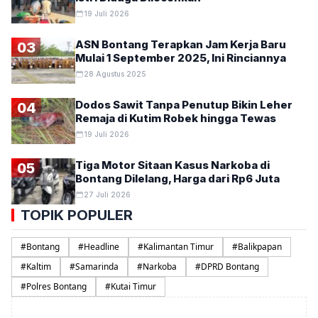
19 Juli 2026
ASN Bontang Terapkan Jam Kerja Baru
03
Mulai 1 September 2025, Ini Rinciannya
28 Agustus 2025
Dodos Sawit Tanpa Penutup Bikin Leher
04
Remaja di Kutim Robek hingga Tewas
19 Juli 2026
Tiga Motor Sitaan Kasus Narkoba di
05
Bontang Dilelang, Harga dari Rp6 Juta
27 Juli 2026
TOPIK POPULER
#
Bontang
#
Headline
#
Kalimantan Timur
#
Balikpapan
#
Kaltim
#
Samarinda
#
Narkoba
#
DPRD Bontang
#
Polres Bontang
#
Kutai Timur