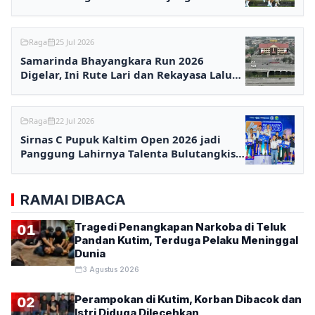
Terlena
Raga
25 Jul 2026
Samarinda Bhayangkara Run 2026
Digelar, Ini Rute Lari dan Rekayasa Lalu
Lintasnya
Raga
22 Jul 2026
Sirnas C Pupuk Kaltim Open 2026 jadi
Panggung Lahirnya Talenta Bulutangkis
Nasional
RAMAI DIBACA
Tragedi Penangkapan Narkoba di Teluk
01
Pandan Kutim, Terduga Pelaku Meninggal
Dunia
3 Agustus 2026
Perampokan di Kutim, Korban Dibacok dan
02
Istri Diduga Dilecehkan