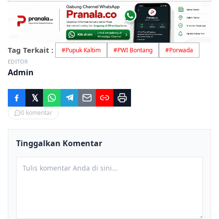
Tag Terkait :
#
Pupuk Kaltim
#
PWI Bontang
#
Porwada
EDITOR
Admin
0
komentar
Tinggalkan Komentar