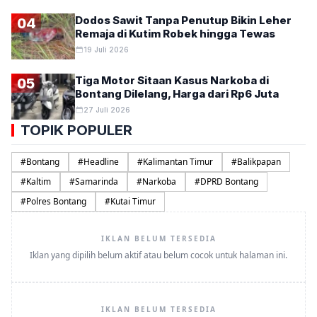
Dodos Sawit Tanpa Penutup Bikin Leher
04
Remaja di Kutim Robek hingga Tewas
19 Juli 2026
Tiga Motor Sitaan Kasus Narkoba di
05
Bontang Dilelang, Harga dari Rp6 Juta
27 Juli 2026
TOPIK POPULER
#
Bontang
#
Headline
#
Kalimantan Timur
#
Balikpapan
#
Kaltim
#
Samarinda
#
Narkoba
#
DPRD Bontang
#
Polres Bontang
#
Kutai Timur
IKLAN BELUM TERSEDIA
Iklan yang dipilih belum aktif atau belum cocok untuk halaman ini.
IKLAN BELUM TERSEDIA