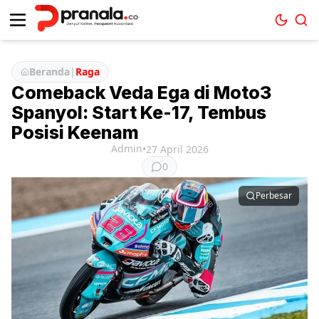
Beranda
|
Raga
Comeback Veda Ega di Moto3
Spanyol: Start Ke-17, Tembus
Posisi Keenam
Admin
•
27 April 2026
0
Perbesar