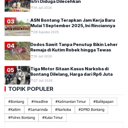
Istri Diduga Dilecehkan
19 Juli 2026
ASN Bontang Terapkan Jam Kerja Baru
03
Mulai 1 September 2025, Ini Rinciannya
28 Agustus 2025
Dodos Sawit Tanpa Penutup Bikin Leher
04
Remaja di Kutim Robek hingga Tewas
19 Juli 2026
Tiga Motor Sitaan Kasus Narkoba di
05
Bontang Dilelang, Harga dari Rp6 Juta
27 Juli 2026
TOPIK POPULER
#
Bontang
#
Headline
#
Kalimantan Timur
#
Balikpapan
#
Kaltim
#
Samarinda
#
Narkoba
#
DPRD Bontang
#
Polres Bontang
#
Kutai Timur