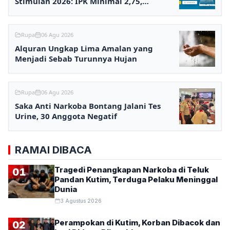
Stimulan 2026: IPK Minimal 2,75,
Pendaftaran via Online
Rupa
06 Agu 2026
Alquran Ungkap Lima Amalan yang
Menjadi Sebab Turunnya Hujan
Rupa
06 Agu 2026
Saka Anti Narkoba Bontang Jalani Tes
Urine, 30 Anggota Negatif
RAMAI DIBACA
Tragedi Penangkapan Narkoba di Teluk
01
Pandan Kutim, Terduga Pelaku Meninggal
Dunia
3 Agustus 2026
Perampokan di Kutim, Korban Dibacok dan
02