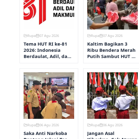
Rupa
07 Agu 2026
Rupa
07 Agu 2026
Tema HUT RI ke-81
Kaltim Bagikan 3
2026: Indonesia
Ribu Bendera Merah
Berdaulat, Adil, dan
Putih Sambut HUT RI
Makmur
ke-81
Rupa
06 Agu 2026
Rupa
06 Agu 2026
Saka Anti Narkoba
Jangan Asal