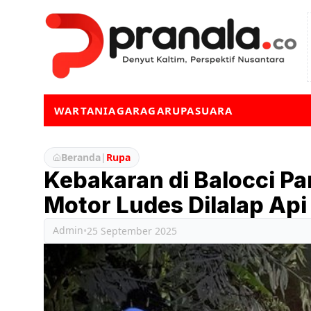
WARTA
NIAGA
RAGA
RUPA
SUARA
Beranda
|
Rupa
Kebakaran di Balocci P
Motor Ludes Dilalap Api
Admin
•
25 September 2025