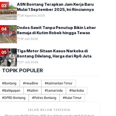
ASN Bontang Terapkan Jam Kerja Baru
03
Mulai 1 September 2025, Ini Rinciannya
28 Agustus 2025
Dodos Sawit Tanpa Penutup Bikin Leher
04
Remaja di Kutim Robek hingga Tewas
19 Juli 2026
Tiga Motor Sitaan Kasus Narkoba di
05
Bontang Dilelang, Harga dari Rp6 Juta
27 Juli 2026
TOPIK POPULER
#
Bontang
#
Headline
#
Kalimantan Timur
#
Balikpapan
#
Kaltim
#
Samarinda
#
Narkoba
#
DPRD Bontang
#
Polres Bontang
#
Kutai Timur
IKLAN BELUM TERSEDIA
Iklan yang dipilih belum aktif atau belum cocok untuk halaman