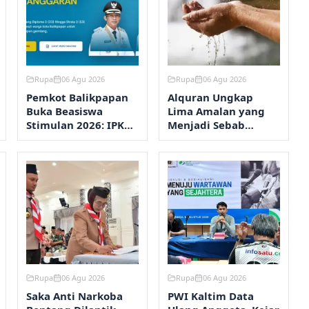
Rupa
06 Agu 2026
Rupa
06 Agu 2026
Pemkot Balikpapan
Alquran Ungkap
Buka Beasiswa
Lima Amalan yang
Stimulan 2026: IPK
Menjadi Sebab
Minimal 2,75,
Turunnya Hujan
Pendaftaran via
Online
Rupa
06 Agu 2026
Rupa
06 Agu 2026
Saka Anti Narkoba
PWI Kaltim Data