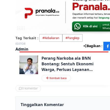
Tag Terkait :
#
Kebakaran
#
Pangkep
EDITOR
Bagikan :
Admin
Perang Narkoba ala BNN
Bontang: Sentuh Ekonomi
Warga, Perluas Layanan
Rehabilitasi
Kembali baca
0
komentar
Tinggalkan Komentar