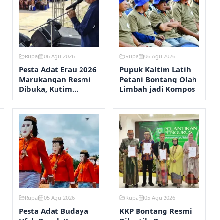
Rupa
06 Agu 2026
Rupa
06 Agu 2026
Pesta Adat Erau 2026
Pupuk Kaltim Latih
Marukangan Resmi
Petani Bontang Olah
Dibuka, Kutim
Limbah jadi Kompos
Bangun Balai Adat
Rupa
05 Agu 2026
Rupa
05 Agu 2026
Pesta Adat Budaya
KKP Bontang Resmi