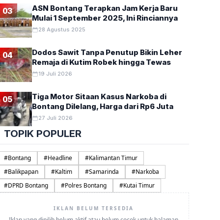
ASN Bontang Terapkan Jam Kerja Baru
03
Mulai 1 September 2025, Ini Rinciannya
28 Agustus 2025
Dodos Sawit Tanpa Penutup Bikin Leher
04
Remaja di Kutim Robek hingga Tewas
19 Juli 2026
Tiga Motor Sitaan Kasus Narkoba di
05
Bontang Dilelang, Harga dari Rp6 Juta
27 Juli 2026
TOPIK POPULER
#
Bontang
#
Headline
#
Kalimantan Timur
#
Balikpapan
#
Kaltim
#
Samarinda
#
Narkoba
#
DPRD Bontang
#
Polres Bontang
#
Kutai Timur
IKLAN BELUM TERSEDIA
Iklan yang dipilih belum aktif atau belum cocok untuk halaman