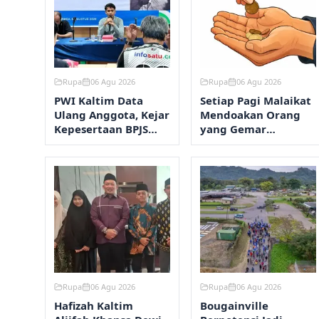
Rupa
06 Agu 2026
Rupa
06 Agu 2026
PWI Kaltim Data
Setiap Pagi Malaikat
Ulang Anggota, Kejar
Mendoakan Orang
Kepesertaan BPJS
yang Gemar
Ketenagakerjaan
Bersedekah
Rupa
06 Agu 2026
Rupa
06 Agu 2026
Hafizah Kaltim
Bougainville