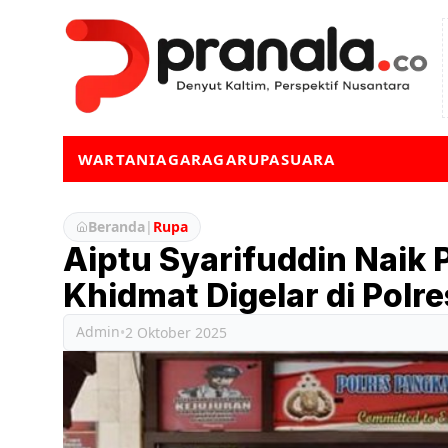
WARTA
NIAGA
RAGA
RUPA
SUARA
Beranda
|
Rupa
Aiptu Syarifuddin Naik 
Khidmat Digelar di Polr
Admin
•
2 Oktober 2025