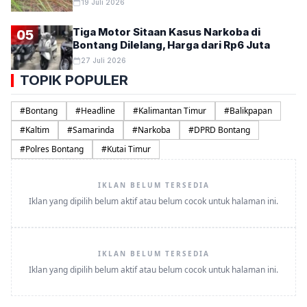
19 Juli 2026
Tiga Motor Sitaan Kasus Narkoba di
05
Bontang Dilelang, Harga dari Rp6 Juta
27 Juli 2026
TOPIK POPULER
#
Bontang
#
Headline
#
Kalimantan Timur
#
Balikpapan
#
Kaltim
#
Samarinda
#
Narkoba
#
DPRD Bontang
#
Polres Bontang
#
Kutai Timur
IKLAN BELUM TERSEDIA
Iklan yang dipilih belum aktif atau belum cocok untuk halaman ini.
IKLAN BELUM TERSEDIA
Iklan yang dipilih belum aktif atau belum cocok untuk halaman ini.