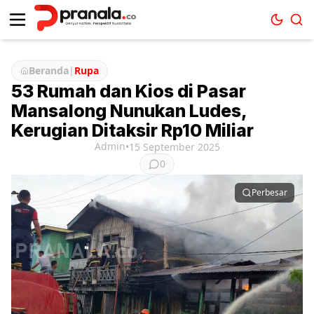
Beranda
|
Rupa
53 Rumah dan Kios di Pasar
Mansalong Nunukan Ludes,
Kerugian Ditaksir Rp10 Miliar
Admin
•
15 September 2025
0
Perbesar