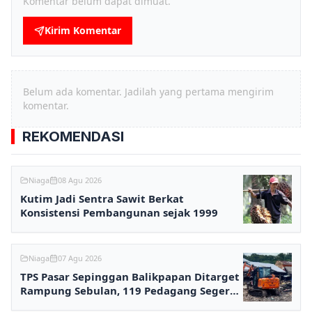
Komentar belum dapat dimuat.
Kirim Komentar
Belum ada komentar. Jadilah yang pertama mengirim
komentar.
REKOMENDASI
Niaga
08 Agu 2026
Kutim Jadi Sentra Sawit Berkat
Konsistensi Pembangunan sejak 1999
Niaga
07 Agu 2026
TPS Pasar Sepinggan Balikpapan Ditarget
Rampung Sebulan, 119 Pedagang Segera
Kembali Berjualan