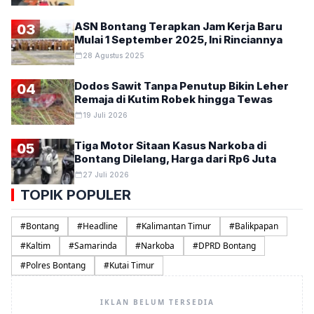
ASN Bontang Terapkan Jam Kerja Baru
03
Mulai 1 September 2025, Ini Rinciannya
28 Agustus 2025
Dodos Sawit Tanpa Penutup Bikin Leher
04
Remaja di Kutim Robek hingga Tewas
19 Juli 2026
Tiga Motor Sitaan Kasus Narkoba di
05
Bontang Dilelang, Harga dari Rp6 Juta
27 Juli 2026
TOPIK POPULER
#
Bontang
#
Headline
#
Kalimantan Timur
#
Balikpapan
#
Kaltim
#
Samarinda
#
Narkoba
#
DPRD Bontang
#
Polres Bontang
#
Kutai Timur
IKLAN BELUM TERSEDIA