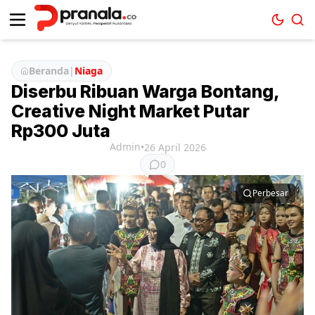
Beranda
|
Niaga
Diserbu Ribuan Warga Bontang,
Creative Night Market Putar
Rp300 Juta
Admin
•
26 April 2026
0
Perbesar