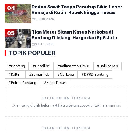
Dodos Sawit Tanpa Penutup Bikin Leher
04
Remaja di Kutim Robek hingga Tewas
19 Juli 2026
Tiga Motor Sitaan Kasus Narkoba di
05
Bontang Dilelang, Harga dari Rp6 Juta
27 Juli 2026
TOPIK POPULER
#
Bontang
#
Headline
#
Kalimantan Timur
#
Balikpapan
#
Kaltim
#
Samarinda
#
Narkoba
#
DPRD Bontang
#
Polres Bontang
#
Kutai Timur
IKLAN BELUM TERSEDIA
Iklan yang dipilih belum aktif atau belum cocok untuk halaman ini.
IKLAN BELUM TERSEDIA