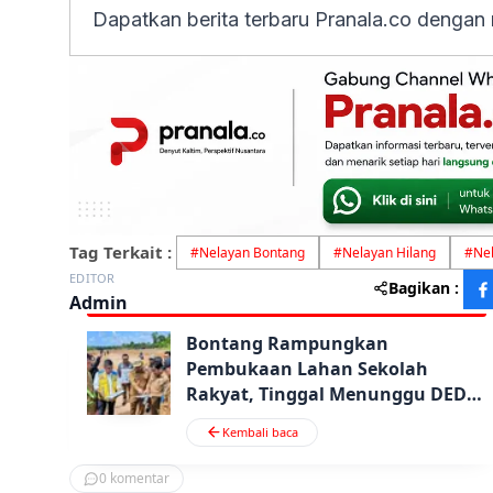
Dapatkan berita terbaru Pranala.co dengan
Tag Terkait :
#
Nelayan Bontang
#
Nelayan Hilang
#
Ne
EDITOR
Bagikan :
Admin
Bontang Rampungkan
Pembukaan Lahan Sekolah
Rakyat, Tinggal Menunggu DED
Kemensos
Kembali baca
0
komentar