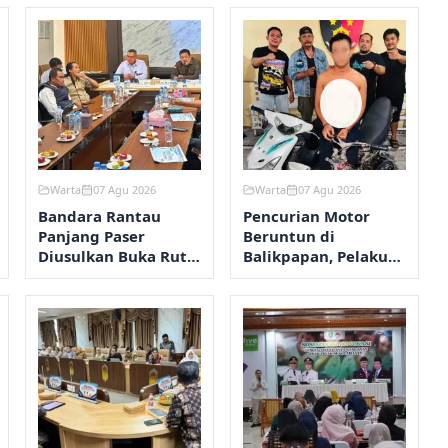
Warta
07 Agu 2026
Warta
07 Agu 2026
Bandara Rantau
Pencurian Motor
Panjang Paser
Beruntun di
Diusulkan Buka Rute
Balikpapan, Pelaku
Perintis ke
Beraksi Dua Kali
Samarinda pada
dalam Lima Hari
2027