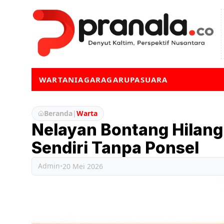
WARTA
NIAGA
RAGA
RUPA
SUARA
Beranda
|
Warta
Nelayan Bontang Hilang 1
Sendiri Tanpa Ponsel
Admin
•
20 Mei 2026