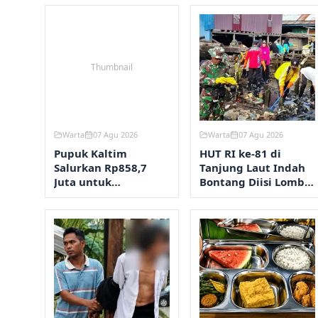
Thumbnail
Warta
07 Agu 2026
Warta
07 Agu 2026
Pupuk Kaltim
HUT RI ke-81 di
Salurkan Rp858,7
Tanjung Laut Indah
Juta untuk
Bontang Diisi Lomba
Pengendalian
RT Terbersih hingga
Stunting Bontang
Fashion Show