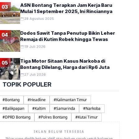
ASN Bontang Terapkan Jam Kerja Baru
03
Mulai 1 September 2025, Ini Rinciannya
28 Agustus 2025
Dodos Sawit Tanpa Penutup Bikin Leher
04
Remaja di Kutim Robek hingga Tewas
19 Juli 2026
Tiga Motor Sitaan Kasus Narkoba di
05
Bontang Dilelang, Harga dari Rp6 Juta
27 Juli 2026
TOPIK POPULER
#
Bontang
#
Headline
#
Kalimantan Timur
#
Balikpapan
#
Kaltim
#
Samarinda
#
Narkoba
#
DPRD Bontang
#
Polres Bontang
#
Kutai Timur
IKLAN BELUM TERSEDIA
Iklan yang dipilih belum aktif atau belum cocok untuk halaman