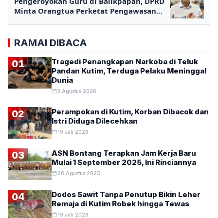
Pengeroyokan Guru di Balikpapan, DPRD
Minta Orangtua Perketat Pengawasan
Anak
RAMAI DIBACA
Tragedi Penangkapan Narkoba di Teluk
01
Pandan Kutim, Terduga Pelaku Meninggal
Dunia
3 Agustus 2026
Perampokan di Kutim, Korban Dibacok dan
02
Istri Diduga Dilecehkan
19 Juli 2026
ASN Bontang Terapkan Jam Kerja Baru
03
Mulai 1 September 2025, Ini Rinciannya
28 Agustus 2025
Dodos Sawit Tanpa Penutup Bikin Leher
04
Remaja di Kutim Robek hingga Tewas
19 Juli 2026