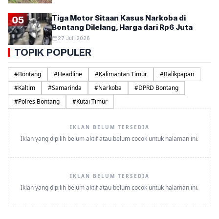
Tiga Motor Sitaan Kasus Narkoba di
05
Bontang Dilelang, Harga dari Rp6 Juta
27 Juli 2026
TOPIK POPULER
#
Bontang
#
Headline
#
Kalimantan Timur
#
Balikpapan
#
Kaltim
#
Samarinda
#
Narkoba
#
DPRD Bontang
#
Polres Bontang
#
Kutai Timur
IKLAN BELUM TERSEDIA
Iklan yang dipilih belum aktif atau belum cocok untuk halaman ini.
IKLAN BELUM TERSEDIA
Iklan yang dipilih belum aktif atau belum cocok untuk halaman ini.