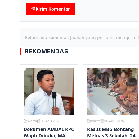
Kirim Komentar
Belum ada komentar. Jadilah yang pertama mengirim 
REKOMENDASI
Warta
06 Agu 2026
Warta
06 Agu 2026
Dokumen AMDAL KPC
Kasus MBG Bontang
Wajib Dibuka, MA
Meluas 3 Sekolah, 24