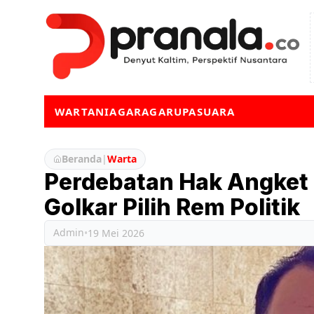
WARTA
NIAGA
RAGA
RUPA
SUARA
Beranda
|
Warta
Perdebatan Hak Angket 
Golkar Pilih Rem Politik
Admin
•
19 Mei 2026