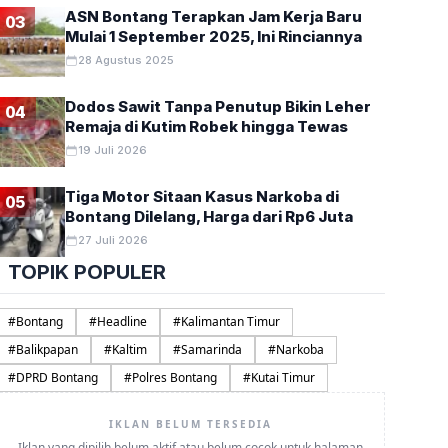
ASN Bontang Terapkan Jam Kerja Baru
03
Mulai 1 September 2025, Ini Rinciannya
28 Agustus 2025
Dodos Sawit Tanpa Penutup Bikin Leher
04
Remaja di Kutim Robek hingga Tewas
19 Juli 2026
Tiga Motor Sitaan Kasus Narkoba di
05
Bontang Dilelang, Harga dari Rp6 Juta
27 Juli 2026
TOPIK POPULER
#
Bontang
#
Headline
#
Kalimantan Timur
#
Balikpapan
#
Kaltim
#
Samarinda
#
Narkoba
#
DPRD Bontang
#
Polres Bontang
#
Kutai Timur
IKLAN BELUM TERSEDIA
Iklan yang dipilih belum aktif atau belum cocok untuk halaman