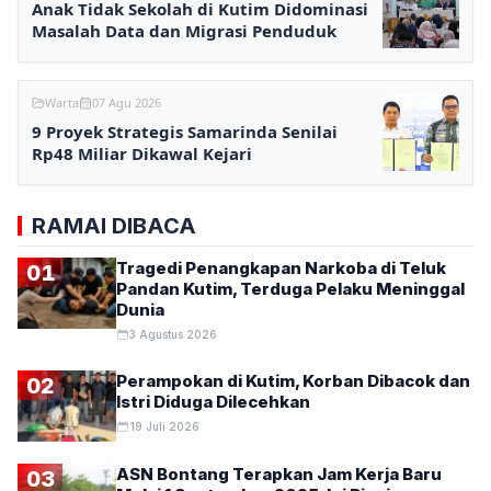
Anak Tidak Sekolah di Kutim Didominasi
Masalah Data dan Migrasi Penduduk
Warta
07 Agu 2026
9 Proyek Strategis Samarinda Senilai
Rp48 Miliar Dikawal Kejari
RAMAI DIBACA
Tragedi Penangkapan Narkoba di Teluk
01
Pandan Kutim, Terduga Pelaku Meninggal
Dunia
3 Agustus 2026
Perampokan di Kutim, Korban Dibacok dan
02
Istri Diduga Dilecehkan
19 Juli 2026
ASN Bontang Terapkan Jam Kerja Baru
03