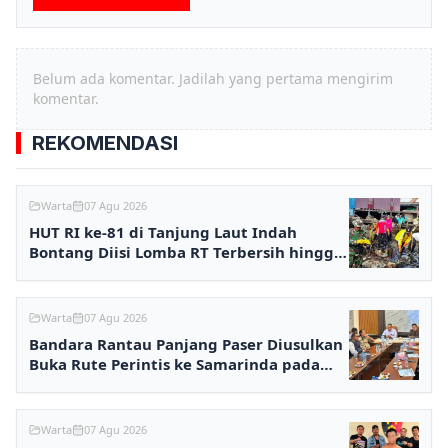
Belum ada komentar. Jadilah yang pertama mengirim
komentar.
REKOMENDASI
Warta
07 Agu 2026
HUT RI ke-81 di Tanjung Laut Indah
Bontang Diisi Lomba RT Terbersih hingga
Fashion Show
Warta
07 Agu 2026
Bandara Rantau Panjang Paser Diusulkan
Buka Rute Perintis ke Samarinda pada
2027
Warta
07 Agu 2026