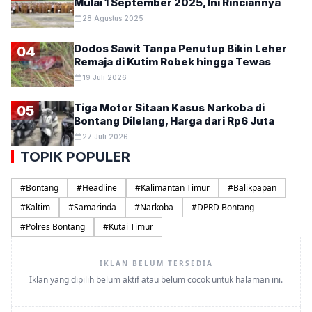
Mulai 1 September 2025, Ini Rinciannya
28 Agustus 2025
Dodos Sawit Tanpa Penutup Bikin Leher
04
Remaja di Kutim Robek hingga Tewas
19 Juli 2026
Tiga Motor Sitaan Kasus Narkoba di
05
Bontang Dilelang, Harga dari Rp6 Juta
27 Juli 2026
TOPIK POPULER
#
Bontang
#
Headline
#
Kalimantan Timur
#
Balikpapan
#
Kaltim
#
Samarinda
#
Narkoba
#
DPRD Bontang
#
Polres Bontang
#
Kutai Timur
IKLAN BELUM TERSEDIA
Iklan yang dipilih belum aktif atau belum cocok untuk halaman ini.