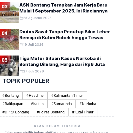
ASN Bontang Terapkan Jam Kerja Baru
03
Mulai 1 September 2025, Ini Rinciannya
28 Agustus 2025
Dodos Sawit Tanpa Penutup Bikin Leher
04
Remaja di Kutim Robek hingga Tewas
19 Juli 2026
Tiga Motor Sitaan Kasus Narkoba di
05
Bontang Dilelang, Harga dari Rp6 Juta
27 Juli 2026
TOPIK POPULER
#
Bontang
#
Headline
#
Kalimantan Timur
#
Balikpapan
#
Kaltim
#
Samarinda
#
Narkoba
#
DPRD Bontang
#
Polres Bontang
#
Kutai Timur
IKLAN BELUM TERSEDIA
Iklan yang dipilih belum aktif atau belum cocok untuk halaman