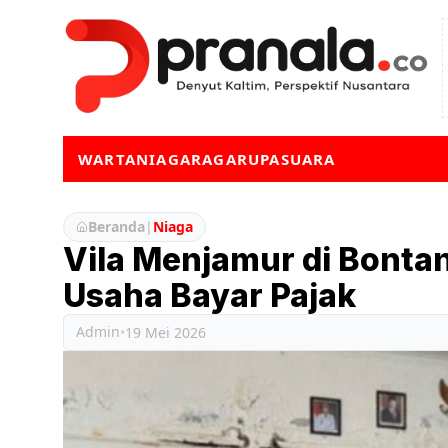
WARTA
NIAGA
RAGA
RUPA
SUARA
Beranda
|
Niaga
Vila Menjamur di Bontan
Usaha Bayar Pajak
Admin
•
19 Mei 2026