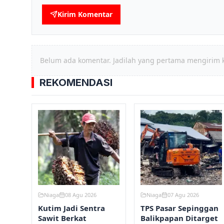
Kirim Komentar
Belum ada komentar. Jadilah yang pertama mengirim 
REKOMENDASI
Niaga
08 Agu 2026
Niaga
07 Agu 2026
Kutim Jadi Sentra
TPS Pasar Sepinggan
Sawit Berkat
Balikpapan Ditarget