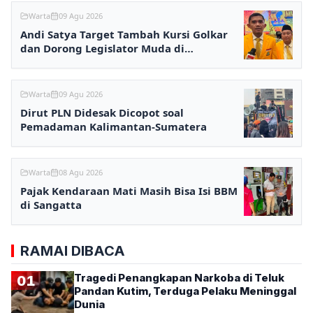
Warta
09 Agu 2026
Andi Satya Target Tambah Kursi Golkar
dan Dorong Legislator Muda di
Samarinda
Warta
09 Agu 2026
Dirut PLN Didesak Dicopot soal
Pemadaman Kalimantan-Sumatera
Warta
08 Agu 2026
Pajak Kendaraan Mati Masih Bisa Isi BBM
di Sangatta
RAMAI DIBACA
Tragedi Penangkapan Narkoba di Teluk
01
Pandan Kutim, Terduga Pelaku Meninggal
Dunia