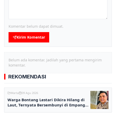
Komentar belum dapat dimuat.
Kirim Komentar
Belum ada komentar. Jadilah yang pertama mengirim
komentar.
REKOMENDASI
Warta
09 Agu 2026
Warga Bontang Lestari Dikira Hilang di
Laut, Ternyata Bersembunyi di Empang
karena Utang