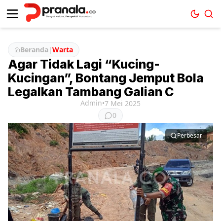
Beranda
|
Warta
Agar Tidak Lagi “Kucing-
Kucingan”, Bontang Jemput Bola
Legalkan Tambang Galian C
Admin
•
7 Mei 2025
0
Perbesar