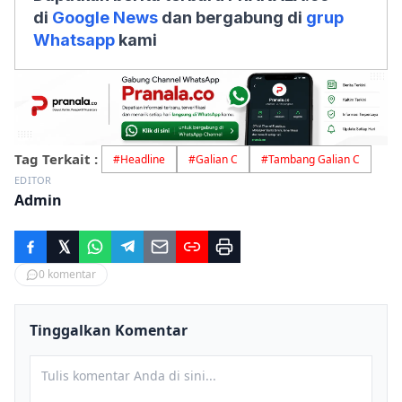
di
Google News
dan bergabung di
grup
Whatsapp
kami
Tag Terkait :
#
Headline
#
Galian C
#
Tambang Galian C
EDITOR
Admin
0
komentar
Tinggalkan Komentar