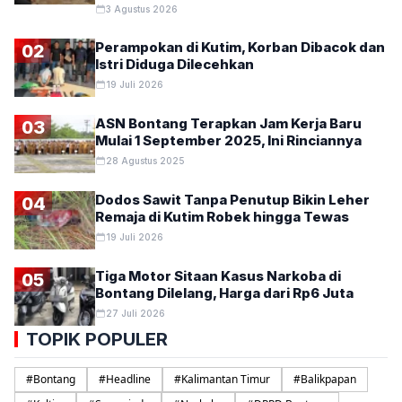
3 Agustus 2026
Perampokan di Kutim, Korban Dibacok dan
02
Istri Diduga Dilecehkan
19 Juli 2026
ASN Bontang Terapkan Jam Kerja Baru
03
Mulai 1 September 2025, Ini Rinciannya
28 Agustus 2025
Dodos Sawit Tanpa Penutup Bikin Leher
04
Remaja di Kutim Robek hingga Tewas
19 Juli 2026
Tiga Motor Sitaan Kasus Narkoba di
05
Bontang Dilelang, Harga dari Rp6 Juta
27 Juli 2026
TOPIK POPULER
#
Bontang
#
Headline
#
Kalimantan Timur
#
Balikpapan