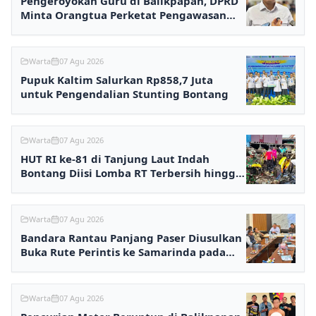
Pengeroyokan Guru di Balikpapan, DPRD
Minta Orangtua Perketat Pengawasan
Anak
Warta
07 Agu 2026
Pupuk Kaltim Salurkan Rp858,7 Juta
untuk Pengendalian Stunting Bontang
Warta
07 Agu 2026
HUT RI ke-81 di Tanjung Laut Indah
Bontang Diisi Lomba RT Terbersih hingga
Fashion Show
Warta
07 Agu 2026
Bandara Rantau Panjang Paser Diusulkan
Buka Rute Perintis ke Samarinda pada
2027
Warta
07 Agu 2026