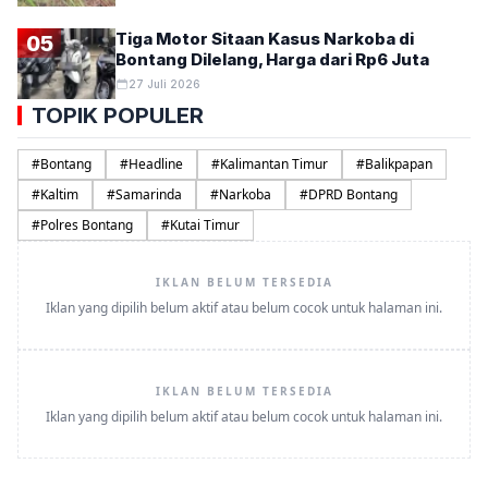
Tiga Motor Sitaan Kasus Narkoba di
05
Bontang Dilelang, Harga dari Rp6 Juta
27 Juli 2026
TOPIK POPULER
#
Bontang
#
Headline
#
Kalimantan Timur
#
Balikpapan
#
Kaltim
#
Samarinda
#
Narkoba
#
DPRD Bontang
#
Polres Bontang
#
Kutai Timur
IKLAN BELUM TERSEDIA
Iklan yang dipilih belum aktif atau belum cocok untuk halaman ini.
IKLAN BELUM TERSEDIA
Iklan yang dipilih belum aktif atau belum cocok untuk halaman ini.