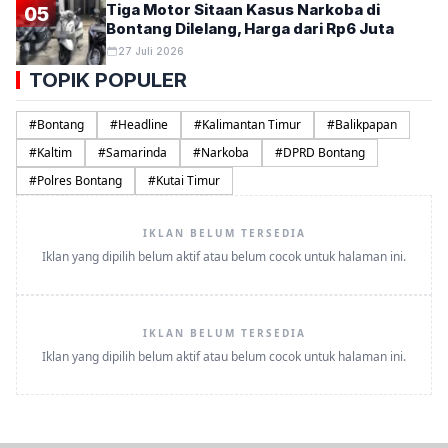
Tiga Motor Sitaan Kasus Narkoba di
05
Bontang Dilelang, Harga dari Rp6 Juta
27 Juli 2026
TOPIK POPULER
#
Bontang
#
Headline
#
Kalimantan Timur
#
Balikpapan
#
Kaltim
#
Samarinda
#
Narkoba
#
DPRD Bontang
#
Polres Bontang
#
Kutai Timur
IKLAN BELUM TERSEDIA
Iklan yang dipilih belum aktif atau belum cocok untuk halaman ini.
IKLAN BELUM TERSEDIA
Iklan yang dipilih belum aktif atau belum cocok untuk halaman ini.