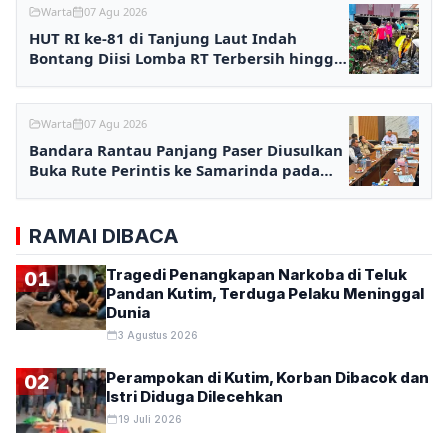
Warta
07 Agu 2026
HUT RI ke-81 di Tanjung Laut Indah
Bontang Diisi Lomba RT Terbersih hingga
Fashion Show
Warta
07 Agu 2026
Bandara Rantau Panjang Paser Diusulkan
Buka Rute Perintis ke Samarinda pada
2027
RAMAI DIBACA
Tragedi Penangkapan Narkoba di Teluk
01
Pandan Kutim, Terduga Pelaku Meninggal
Dunia
3 Agustus 2026
Perampokan di Kutim, Korban Dibacok dan
02
Istri Diduga Dilecehkan
19 Juli 2026