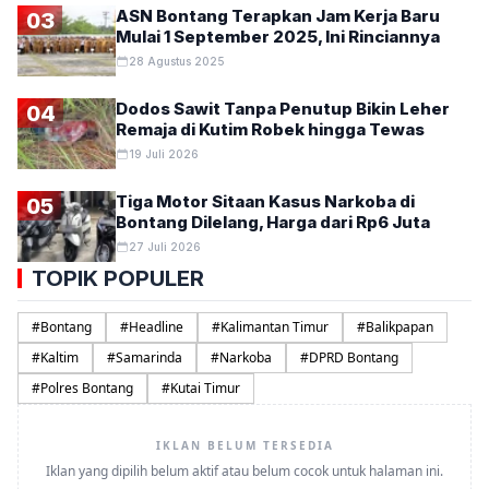
ASN Bontang Terapkan Jam Kerja Baru
03
Mulai 1 September 2025, Ini Rinciannya
28 Agustus 2025
Dodos Sawit Tanpa Penutup Bikin Leher
04
Remaja di Kutim Robek hingga Tewas
19 Juli 2026
Tiga Motor Sitaan Kasus Narkoba di
05
Bontang Dilelang, Harga dari Rp6 Juta
27 Juli 2026
TOPIK POPULER
#
Bontang
#
Headline
#
Kalimantan Timur
#
Balikpapan
#
Kaltim
#
Samarinda
#
Narkoba
#
DPRD Bontang
#
Polres Bontang
#
Kutai Timur
IKLAN BELUM TERSEDIA
Iklan yang dipilih belum aktif atau belum cocok untuk halaman ini.