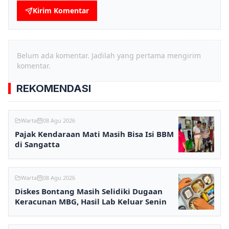
Kirim Komentar
Belum ada komentar. Jadilah yang pertama mengirim
komentar.
REKOMENDASI
Warta
08 Agu 2026
Pajak Kendaraan Mati Masih Bisa Isi BBM
di Sangatta
Warta
08 Agu 2026
Diskes Bontang Masih Selidiki Dugaan
Keracunan MBG, Hasil Lab Keluar Senin