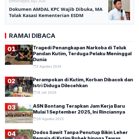
Warta
06 Agu 2026
Dokumen AMDAL KPC Wajib Dibuka, MA
Tolak Kasasi Kementerian ESDM
RAMAI DIBACA
Tragedi Penangkapan Narkoba di Teluk
01
Pandan Kutim, Terduga Pelaku Meninggal
Dunia
3 Agustus 2026
Perampokan di Kutim, Korban Dibacok dan
02
Istri Diduga Dilecehkan
19 Juli 2026
ASN Bontang Terapkan Jam Kerja Baru
03
Mulai 1 September 2025, Ini Rinciannya
28 Agustus 2025
Dodos Sawit Tanpa Penutup Bikin Leher
04
Remaja di Kutim Robek hingga Tewas