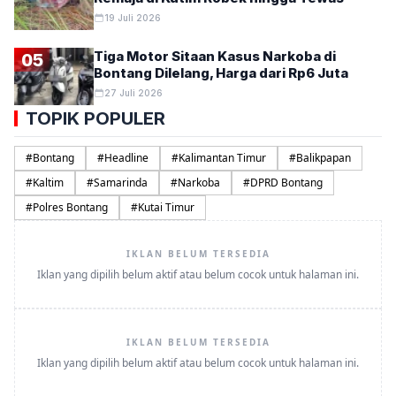
19 Juli 2026
Tiga Motor Sitaan Kasus Narkoba di
05
Bontang Dilelang, Harga dari Rp6 Juta
27 Juli 2026
TOPIK POPULER
#
Bontang
#
Headline
#
Kalimantan Timur
#
Balikpapan
#
Kaltim
#
Samarinda
#
Narkoba
#
DPRD Bontang
#
Polres Bontang
#
Kutai Timur
IKLAN BELUM TERSEDIA
Iklan yang dipilih belum aktif atau belum cocok untuk halaman ini.
IKLAN BELUM TERSEDIA
Iklan yang dipilih belum aktif atau belum cocok untuk halaman ini.