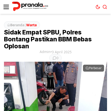
Beranda
|
Warta
Sidak Empat SPBU, Polres
Bontang Pastikan BBM Bebas
Oplosan
Admin
•
3 April 2025
0
Perbesar