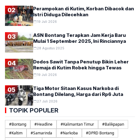
Perampokan di Kutim, Korban Dibacok dan
02
Istri Diduga Dilecehkan
19 Juli 2026
ASN Bontang Terapkan Jam Kerja Baru
03
Mulai 1 September 2025, Ini Rinciannya
28 Agustus 2025
Dodos Sawit Tanpa Penutup Bikin Leher
04
Remaja di Kutim Robek hingga Tewas
19 Juli 2026
Tiga Motor Sitaan Kasus Narkoba di
05
Bontang Dilelang, Harga dari Rp6 Juta
27 Juli 2026
TOPIK POPULER
#
Bontang
#
Headline
#
Kalimantan Timur
#
Balikpapan
#
Kaltim
#
Samarinda
#
Narkoba
#
DPRD Bontang