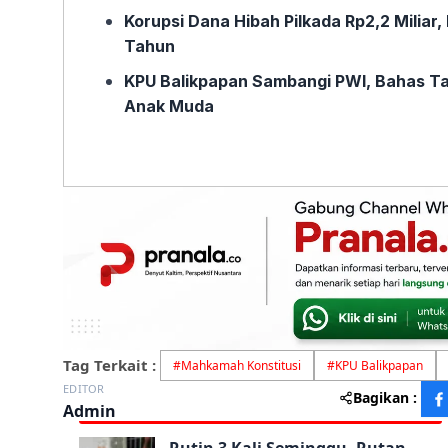
Korupsi Dana Hibah Pilkada Rp2,2 Miliar
Tahun
KPU Balikpapan Sambangi PWI, Bahas Ta
Anak Muda
Tag Terkait :
#
Mahkamah Konstitusi
#
KPU Balikpapan
EDITOR
Bagikan :
Admin
Rutin 3 Kali Seminggu, Rutan