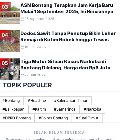
ASN Bontang Terapkan Jam Kerja Baru
03
Mulai 1 September 2025, Ini Rinciannya
28 Agustus 2025
Dodos Sawit Tanpa Penutup Bikin Leher
04
Remaja di Kutim Robek hingga Tewas
19 Juli 2026
Tiga Motor Sitaan Kasus Narkoba di
05
Bontang Dilelang, Harga dari Rp6 Juta
27 Juli 2026
TOPIK POPULER
#
Bontang
#
Headline
#
Kalimantan Timur
#
Balikpapan
#
Kaltim
#
Samarinda
#
Narkoba
#
DPRD Bontang
#
Polres Bontang
#
Kutai Timur
IKLAN BELUM TERSEDIA
Iklan yang dipilih belum aktif atau belum cocok untuk halaman