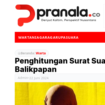
WARTA
NIAGA
RAGA
RUPA
SUARA
Beranda
|
Warta
Penghitungan Surat Sua
Balikpapan
Admin
•
22 Juni 2024