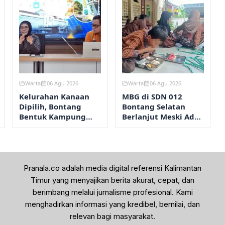
Warta
06 Agu 2026
Warta
06 Agu 2026
Kelurahan Kanaan
MBG di SDN 012
Dipilih, Bontang
Bontang Selatan
Bentuk Kampung
Berlanjut Meski Ada
REDAM
Dugaan Siswa
Keracunan
Pranala.co adalah media digital referensi Kalimantan
Timur yang menyajikan berita akurat, cepat, dan
berimbang melalui jurnalisme profesional. Kami
menghadirkan informasi yang kredibel, bernilai, dan
relevan bagi masyarakat.