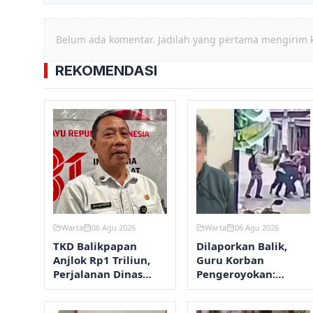
Belum ada komentar. Jadilah yang pertama mengirim 
REKOMENDASI
Warta
06 Agu 2026
Warta
06 Agu 2026
TKD Balikpapan
Dilaporkan Balik,
Anjlok Rp1 Triliun,
Guru Korban
Perjalanan Dinas
Pengeroyokan:
Dipangkas
Fokusnya Aksi
Kekerasan