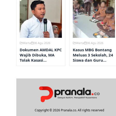
Warta
06 Agu 2026
Warta
06 Agu 2026
Dokumen AMDAL KPC
Kasus MBG Bontang
Wajib Dibuka, MA
Meluas 3 Sekolah, 24
Tolak Kasasi
Siswa dan Guru
Kementerian ESDM
Alami Mual-Diare
Copyright © 2026 Pranala.co. All rights reserved