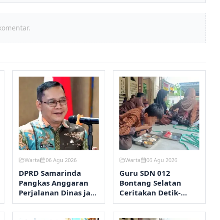
komentar.
Warta
06 Agu 2026
Warta
06 Agu 2026
DPRD Samarinda
Guru SDN 012
Pangkas Anggaran
Bontang Selatan
Perjalanan Dinas jadi
Ceritakan Detik-
Rp8,45 Miliar
Detik Mual dan Diare
Usai Santap MBG