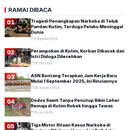
RAMAI DIBACA
Tragedi Penangkapan Narkoba di Teluk
01
Pandan Kutim, Terduga Pelaku Meninggal
Dunia
3 Agustus 2026
Perampokan di Kutim, Korban Dibacok dan
02
Istri Diduga Dilecehkan
19 Juli 2026
ASN Bontang Terapkan Jam Kerja Baru
03
Mulai 1 September 2025, Ini Rinciannya
28 Agustus 2025
Dodos Sawit Tanpa Penutup Bikin Leher
04
Remaja di Kutim Robek hingga Tewas
19 Juli 2026
Tiga Motor Sitaan Kasus Narkoba di
05