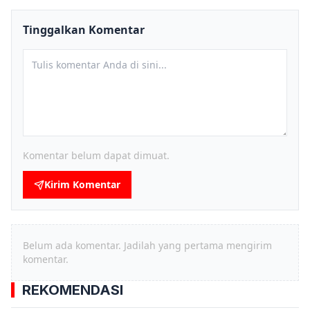
Tinggalkan Komentar
Komentar belum dapat dimuat.
Kirim Komentar
Belum ada komentar. Jadilah yang pertama mengirim
komentar.
REKOMENDASI