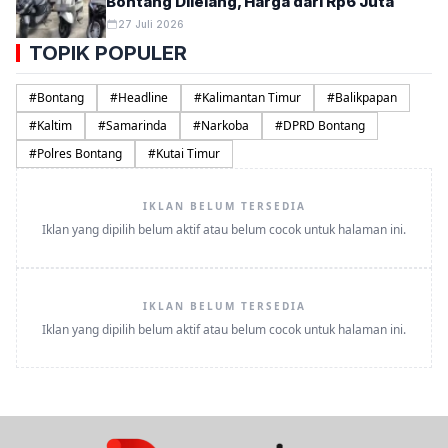
Bontang Dilelang, Harga dari Rp6 Juta
27 Juli 2026
TOPIK POPULER
#
Bontang
#
Headline
#
Kalimantan Timur
#
Balikpapan
#
Kaltim
#
Samarinda
#
Narkoba
#
DPRD Bontang
#
Polres Bontang
#
Kutai Timur
IKLAN BELUM TERSEDIA
Iklan yang dipilih belum aktif atau belum cocok untuk halaman ini.
IKLAN BELUM TERSEDIA
Iklan yang dipilih belum aktif atau belum cocok untuk halaman ini.