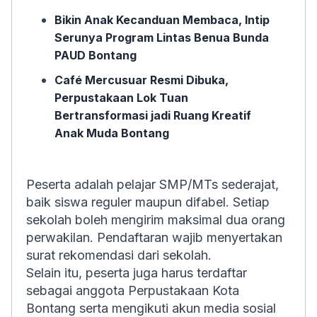
Bikin Anak Kecanduan Membaca, Intip
Serunya Program Lintas Benua Bunda
PAUD Bontang
Café Mercusuar Resmi Dibuka,
Perpustakaan Lok Tuan
Bertransformasi jadi Ruang Kreatif
Anak Muda Bontang
Peserta adalah pelajar SMP/MTs sederajat,
baik siswa reguler maupun difabel. Setiap
sekolah boleh mengirim maksimal dua orang
perwakilan. Pendaftaran wajib menyertakan
surat rekomendasi dari sekolah.
Selain itu, peserta juga harus terdaftar
sebagai anggota Perpustakaan Kota
Bontang serta mengikuti akun media sosial