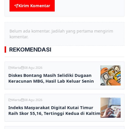
Kirim Komentar
Belum ada komentar. Jadilah yang pertama mengirim
komentar.
REKOMENDASI
Warta
08 Agu 2026
Diskes Bontang Masih Selidiki Dugaan
Keracunan MBG, Hasil Lab Keluar Senin
Warta
08 Agu 2026
Indeks Masyarakat Digital Kutai Timur
Raih Skor 55,16, Tertinggi Kedua di Kaltim