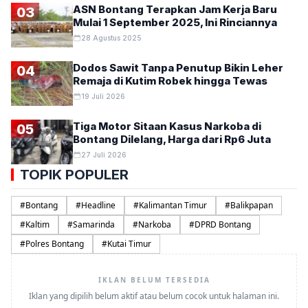
ASN Bontang Terapkan Jam Kerja Baru
03
Mulai 1 September 2025, Ini Rinciannya
28 Agustus 2025
Dodos Sawit Tanpa Penutup Bikin Leher
04
Remaja di Kutim Robek hingga Tewas
19 Juli 2026
Tiga Motor Sitaan Kasus Narkoba di
05
Bontang Dilelang, Harga dari Rp6 Juta
27 Juli 2026
TOPIK POPULER
#
Bontang
#
Headline
#
Kalimantan Timur
#
Balikpapan
#
Kaltim
#
Samarinda
#
Narkoba
#
DPRD Bontang
#
Polres Bontang
#
Kutai Timur
IKLAN BELUM TERSEDIA
Iklan yang dipilih belum aktif atau belum cocok untuk halaman ini.