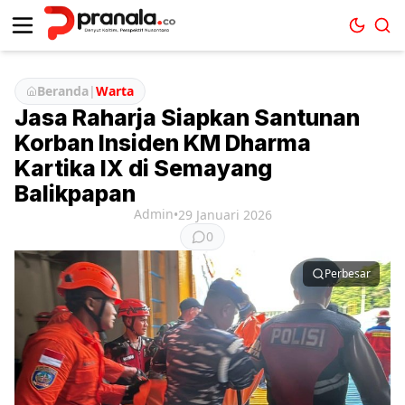
Beranda
|
Warta
Jasa Raharja Siapkan Santunan
Korban Insiden KM Dharma
Kartika IX di Semayang
Balikpapan
Admin
•
29 Januari 2026
0
Perbesar