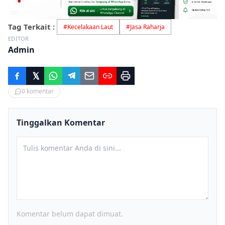
Tag Terkait :
#
Kecelakaan Laut
#
Jasa Raharja
EDITOR
Admin
0
komentar
Tinggalkan Komentar
Komentar belum dapat dimuat.