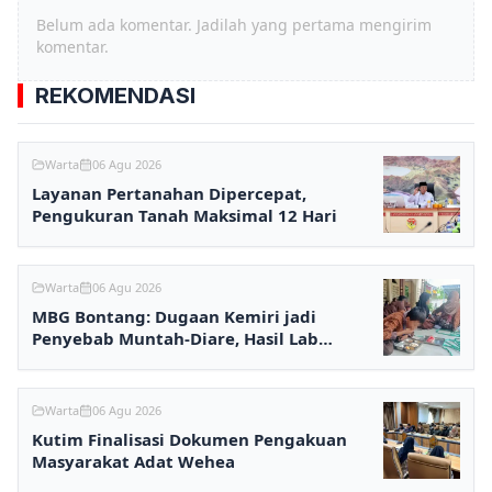
Belum ada komentar. Jadilah yang pertama mengirim
komentar.
REKOMENDASI
Warta
06 Agu 2026
Layanan Pertanahan Dipercepat,
Pengukuran Tanah Maksimal 12 Hari
Warta
06 Agu 2026
MBG Bontang: Dugaan Kemiri jadi
Penyebab Muntah-Diare, Hasil Lab
Ditunggu
Warta
06 Agu 2026
Kutim Finalisasi Dokumen Pengakuan
Masyarakat Adat Wehea