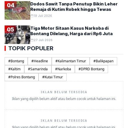
Dodos Sawit Tanpa Penutup Bikin Leher
04
Remaja di Kutim Robek hingga Tewas
19 Juli 2026
Tiga Motor Sitaan Kasus Narkoba di
05
Bontang Dilelang, Harga dari Rp6 Juta
27 Juli 2026
TOPIK POPULER
#
Bontang
#
Headline
#
Kalimantan Timur
#
Balikpapan
#
Kaltim
#
Samarinda
#
Narkoba
#
DPRD Bontang
#
Polres Bontang
#
Kutai Timur
IKLAN BELUM TERSEDIA
Iklan yang dipilih belum aktif atau belum cocok untuk halaman ini.
IKLAN BELUM TERSEDIA
Iklan yang dipilih belum aktif atau belum cocok untuk halaman ini.