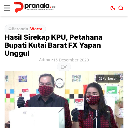
Beranda
|
Warta
Hasil Sirekap KPU, Petahana
Bupati Kutai Barat FX Yapan
Unggul
Admin
•
15 Desember 2020
0
Perbesar