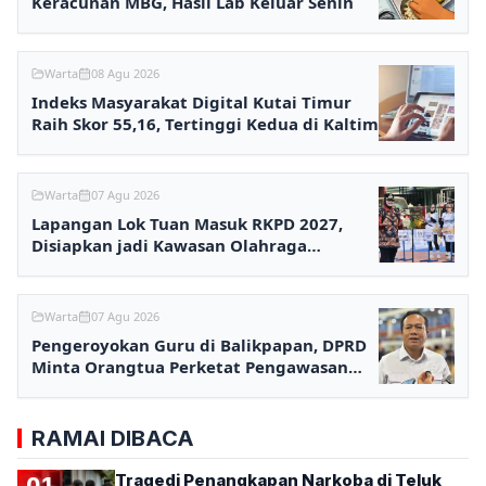
Keracunan MBG, Hasil Lab Keluar Senin
Warta
08 Agu 2026
Indeks Masyarakat Digital Kutai Timur
Raih Skor 55,16, Tertinggi Kedua di Kaltim
Warta
07 Agu 2026
Lapangan Lok Tuan Masuk RKPD 2027,
Disiapkan jadi Kawasan Olahraga
Terpadu
Warta
07 Agu 2026
Pengeroyokan Guru di Balikpapan, DPRD
Minta Orangtua Perketat Pengawasan
Anak
RAMAI DIBACA
Tragedi Penangkapan Narkoba di Teluk
01