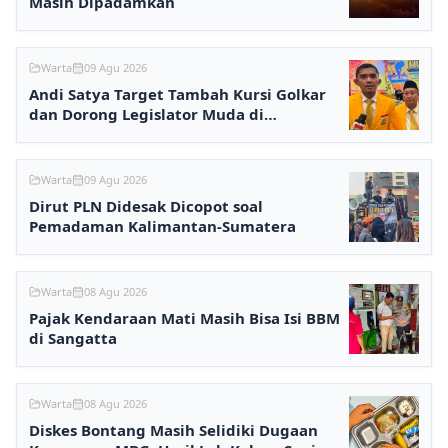
Masih Dipadamkan
Warta
09 Agu 2026
Andi Satya Target Tambah Kursi Golkar
dan Dorong Legislator Muda di
Samarinda
Warta
09 Agu 2026
Dirut PLN Didesak Dicopot soal
Pemadaman Kalimantan-Sumatera
Warta
08 Agu 2026
Pajak Kendaraan Mati Masih Bisa Isi BBM
di Sangatta
Warta
08 Agu 2026
Diskes Bontang Masih Selidiki Dugaan