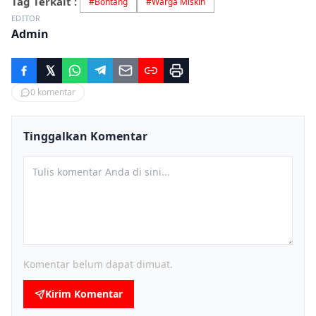
Tag Terkait :
#
Bontang
#
Warga Miskin
EDITOR
Admin
0
komentar
Tinggalkan Komentar
Komentar belum dapat dimuat.
Kirim Komentar