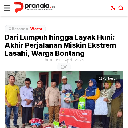
Beranda
|
Warta
Dari Lumpuh hingga Layak Huni:
Akhir Perjalanan Miskin Ekstrem
Lasahi, Warga Bontang
Admin
•
11 April 2025
0
Perbesar