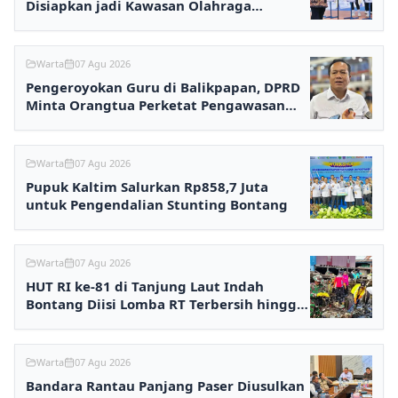
Disiapkan jadi Kawasan Olahraga
Terpadu
Warta
07 Agu 2026
Pengeroyokan Guru di Balikpapan, DPRD
Minta Orangtua Perketat Pengawasan
Anak
Warta
07 Agu 2026
Pupuk Kaltim Salurkan Rp858,7 Juta
untuk Pengendalian Stunting Bontang
Warta
07 Agu 2026
HUT RI ke-81 di Tanjung Laut Indah
Bontang Diisi Lomba RT Terbersih hingga
Fashion Show
Warta
07 Agu 2026
Bandara Rantau Panjang Paser Diusulkan