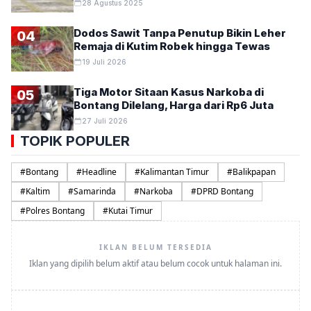
28 Agustus 2025
Dodos Sawit Tanpa Penutup Bikin Leher
04
Remaja di Kutim Robek hingga Tewas
19 Juli 2026
Tiga Motor Sitaan Kasus Narkoba di
05
Bontang Dilelang, Harga dari Rp6 Juta
27 Juli 2026
TOPIK POPULER
#
Bontang
#
Headline
#
Kalimantan Timur
#
Balikpapan
#
Kaltim
#
Samarinda
#
Narkoba
#
DPRD Bontang
#
Polres Bontang
#
Kutai Timur
IKLAN BELUM TERSEDIA
Iklan yang dipilih belum aktif atau belum cocok untuk halaman ini.