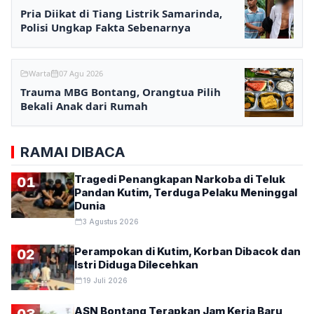
Pria Diikat di Tiang Listrik Samarinda,
Polisi Ungkap Fakta Sebenarnya
Warta
07 Agu 2026
Trauma MBG Bontang, Orangtua Pilih
Bekali Anak dari Rumah
RAMAI DIBACA
Tragedi Penangkapan Narkoba di Teluk
01
Pandan Kutim, Terduga Pelaku Meninggal
Dunia
3 Agustus 2026
Perampokan di Kutim, Korban Dibacok dan
02
Istri Diduga Dilecehkan
19 Juli 2026
ASN Bontang Terapkan Jam Kerja Baru
03