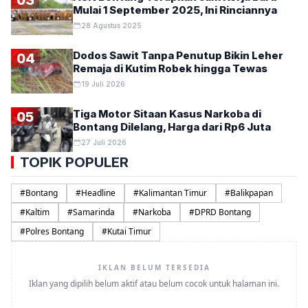
Mulai 1 September 2025, Ini Rinciannya
28 Agustus 2025
Dodos Sawit Tanpa Penutup Bikin Leher
04
Remaja di Kutim Robek hingga Tewas
19 Juli 2026
Tiga Motor Sitaan Kasus Narkoba di
05
Bontang Dilelang, Harga dari Rp6 Juta
27 Juli 2026
TOPIK POPULER
#
Bontang
#
Headline
#
Kalimantan Timur
#
Balikpapan
#
Kaltim
#
Samarinda
#
Narkoba
#
DPRD Bontang
#
Polres Bontang
#
Kutai Timur
IKLAN BELUM TERSEDIA
Iklan yang dipilih belum aktif atau belum cocok untuk halaman ini.