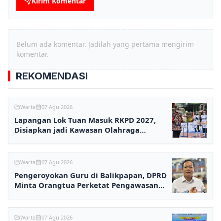
Kirim Komentar
Belum ada komentar. Jadilah yang pertama mengirim
komentar.
REKOMENDASI
Warta
07 Agu 2026
Lapangan Lok Tuan Masuk RKPD 2027,
Disiapkan jadi Kawasan Olahraga
Terpadu
Warta
07 Agu 2026
Pengeroyokan Guru di Balikpapan, DPRD
Minta Orangtua Perketat Pengawasan
Anak
Warta
07 Agu 2026