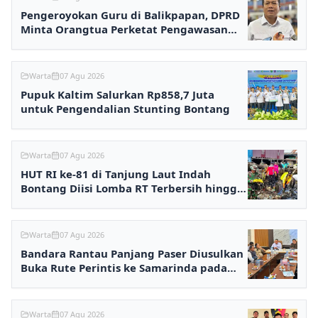
Pengeroyokan Guru di Balikpapan, DPRD
Minta Orangtua Perketat Pengawasan
Anak
Warta
07 Agu 2026
Pupuk Kaltim Salurkan Rp858,7 Juta
untuk Pengendalian Stunting Bontang
Warta
07 Agu 2026
HUT RI ke-81 di Tanjung Laut Indah
Bontang Diisi Lomba RT Terbersih hingga
Fashion Show
Warta
07 Agu 2026
Bandara Rantau Panjang Paser Diusulkan
Buka Rute Perintis ke Samarinda pada
2027
Warta
07 Agu 2026