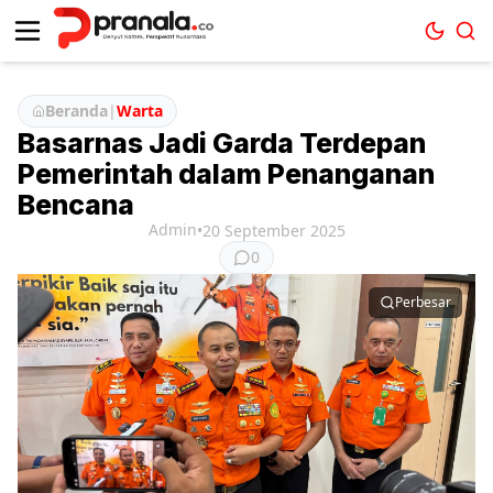
Beranda
|
Warta
Basarnas Jadi Garda Terdepan
Pemerintah dalam Penanganan
Bencana
Admin
•
20 September 2025
0
Perbesar