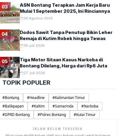
ASN Bontang Terapkan Jam Kerja Baru
03
Mulai 1 September 2025, Ini Rinciannya
28 Agustus 2025
Dodos Sawit Tanpa Penutup Bikin Leher
04
Remaja di Kutim Robek hingga Tewas
19 Juli 2026
Tiga Motor Sitaan Kasus Narkoba di
05
Bontang Dilelang, Harga dari Rp6 Juta
27 Juli 2026
TOPIK POPULER
#
Bontang
#
Headline
#
Kalimantan Timur
#
Balikpapan
#
Kaltim
#
Samarinda
#
Narkoba
#
DPRD Bontang
#
Polres Bontang
#
Kutai Timur
IKLAN BELUM TERSEDIA
Iklan yang dipilih belum aktif atau belum cocok untuk halaman