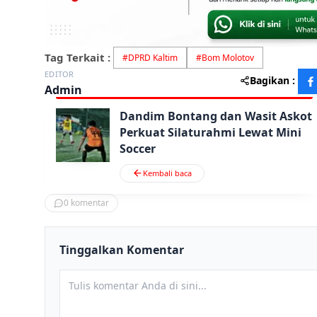
Tag Terkait :
#
DPRD Kaltim
#
Bom Molotov
EDITOR
Bagikan :
Admin
Dandim Bontang dan Wasit Askot
Perkuat Silaturahmi Lewat Mini
Soccer
Kembali baca
0
komentar
Tinggalkan Komentar