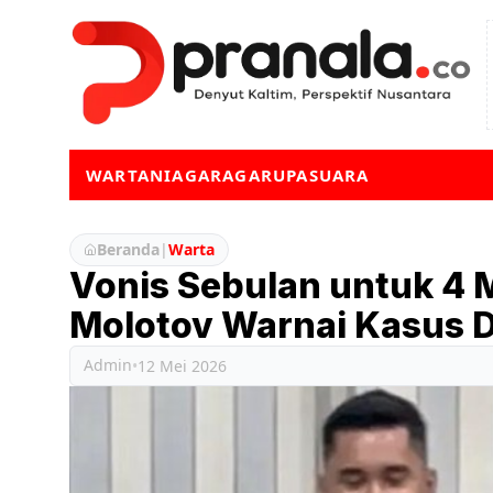
WARTA
NIAGA
RAGA
RUPA
SUARA
Beranda
|
Warta
Vonis Sebulan untuk 4 
Molotov Warnai Kasus 
Admin
•
12 Mei 2026