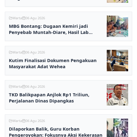
Warta
06 Agu 2026
MBG Bontang: Dugaan Kemiri jadi
Penyebab Muntah-Diare, Hasil Lab
Ditunggu
Warta
06 Agu 2026
Kutim Finalisasi Dokumen Pengakuan
Masyarakat Adat Wehea
Warta
06 Agu 2026
TKD Balikpapan Anjlok Rp1 Triliun,
Perjalanan Dinas Dipangkas
Warta
06 Agu 2026
Dilaporkan Balik, Guru Korban
Pengeroyokan: Fokusnya Aksi Kekerasan