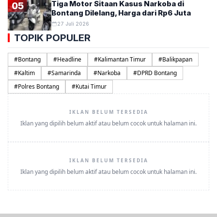
Tiga Motor Sitaan Kasus Narkoba di
05
Bontang Dilelang, Harga dari Rp6 Juta
27 Juli 2026
TOPIK POPULER
#
Bontang
#
Headline
#
Kalimantan Timur
#
Balikpapan
#
Kaltim
#
Samarinda
#
Narkoba
#
DPRD Bontang
#
Polres Bontang
#
Kutai Timur
IKLAN BELUM TERSEDIA
Iklan yang dipilih belum aktif atau belum cocok untuk halaman ini.
IKLAN BELUM TERSEDIA
Iklan yang dipilih belum aktif atau belum cocok untuk halaman ini.