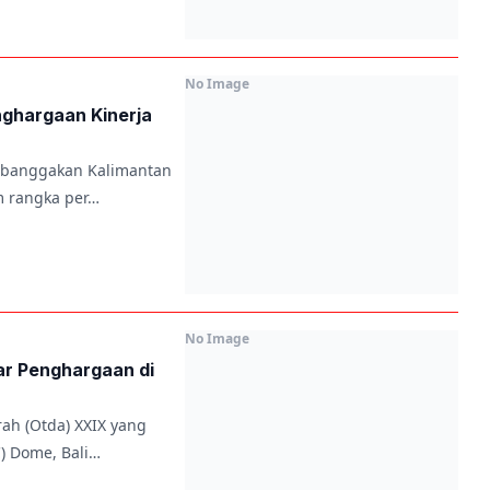
No Image
nghargaan Kinerja
mbanggakan Kalimantan
am rangka per…
No Image
ar Penghargaan di
ah (Otda) XXIX yang
C) Dome, Bali…