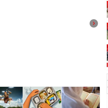
an di Turnamen Voli Putri
 Bisa Ditukar
ng resmi dibuka di halaman Kantor Lurah Lok Tuan,