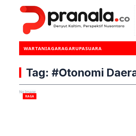
WARTA
NIAGA
RAGA
RUPA
SUARA
Tag: #Otonomi Daer
No Image
RAGA