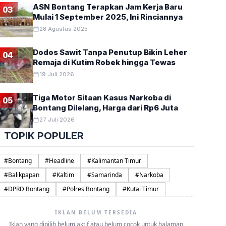
ASN Bontang Terapkan Jam Kerja Baru
03
Mulai 1 September 2025, Ini Rinciannya
28 Agustus 2025
Dodos Sawit Tanpa Penutup Bikin Leher
04
Remaja di Kutim Robek hingga Tewas
19 Juli 2026
Pajak Kendaraan Mati Masih Bi
Tiga Motor Sitaan Kasus Narkoba di
05
Bontang Dilelang, Harga dari Rp6 Juta
Sangatta
27 Juli 2026
M Hafif Nikolas
8 Agustus 2026
TOPIK POPULER
SEJUMLAH kendaraan dengan pajak kendaraan mati ditemukan m
bakar minyak (BBM) saat…
#
Bontang
#
Headline
#
Kalimantan Timur
#
Balikpapan
#
Kaltim
#
Samarinda
#
Narkoba
#
DPRD Bontang
#
Polres Bontang
#
Kutai Timur
IKLAN BELUM TERSEDIA
Iklan yang dipilih belum aktif atau belum cocok untuk halaman