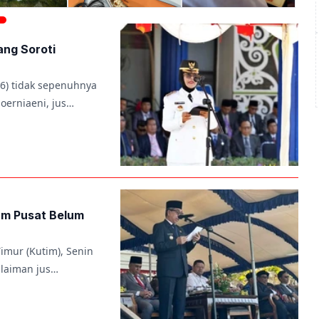
ang Soroti
6) tidak sepenuhnya
oerniaeni, jus…
am Pusat Belum
imur (Kutim), Senin
ulaiman jus…