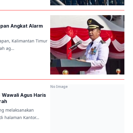
apan Angkat Alarm
papan, Kalimantan Timur
ngah ag…
No Image
 Wawali Agus Haris
rah
ang melaksanakan
 di halaman Kantor…