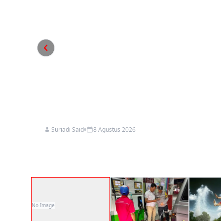
12 Kelurahan Adu Kekuat
Bontang, Sampah Plastik
Suriadi Said
8 Agustus 2026
TURNAMEN voli putri antar-kelurahan se-Kota Bonta
Jumat (7/8/2026). Tu…
No Image