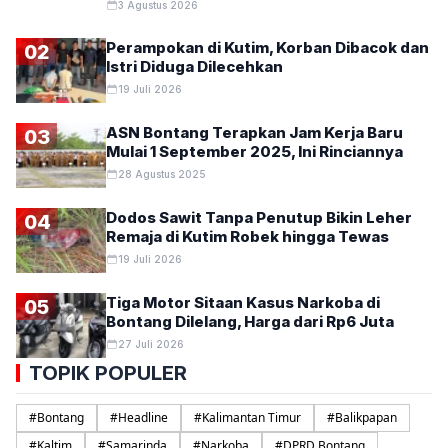
3 Agustus 2026
Perampokan di Kutim, Korban Dibacok dan
02
Istri Diduga Dilecehkan
19 Juli 2026
ASN Bontang Terapkan Jam Kerja Baru
03
Mulai 1 September 2025, Ini Rinciannya
28 Agustus 2025
Dodos Sawit Tanpa Penutup Bikin Leher
04
Remaja di Kutim Robek hingga Tewas
19 Juli 2026
Tiga Motor Sitaan Kasus Narkoba di
05
Bontang Dilelang, Harga dari Rp6 Juta
27 Juli 2026
TOPIK POPULER
#
Bontang
#
Headline
#
Kalimantan Timur
#
Balikpapan
#
Kaltim
#
Samarinda
#
Narkoba
#
DPRD Bontang