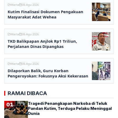
Warta
06 Agu 2026
Kutim Finalisasi Dokumen Pengakuan
Masyarakat Adat Wehea
Warta
06 Agu 2026
TKD Balikpapan Anjlok Rp1 Triliun,
Perjalanan Dinas Dipangkas
Warta
06 Agu 2026
Dilaporkan Balik, Guru Korban
Pengeroyokan: Fokusnya Aksi Kekerasan
RAMAI DIBACA
Tragedi Penangkapan Narkoba di Teluk
01
Pandan Kutim, Terduga Pelaku Meninggal
Dunia