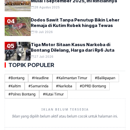
Mulai 1 September 2025, Ini Rinciannya
28 Agustus 2025
Dodos Sawit Tanpa Penutup Bikin Leher
04
Remaja di Kutim Robek hingga Tewas
19 Juli 2026
Tiga Motor Sitaan Kasus Narkoba di
05
Bontang Dilelang, Harga dari Rp6 Juta
27 Juli 2026
TOPIK POPULER
#
Bontang
#
Headline
#
Kalimantan Timur
#
Balikpapan
#
Kaltim
#
Samarinda
#
Narkoba
#
DPRD Bontang
#
Polres Bontang
#
Kutai Timur
IKLAN BELUM TERSEDIA
Iklan yang dipilih belum aktif atau belum cocok untuk halaman ini.