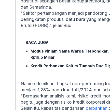
positif di sebagian besar kabupaten/kota, d
dan Samarinda.
"Sektor pertambangan menjadi pendorong u
peningkatan produksi batu bara yang meng
Bruto (PDRB)," jelas Budi.
BACA JUGA
Modus Pinjam Nama Warga Terbongkar, Kr
Rp16,5 Miliar
Kredit Perbankan Kaltim Tumbuh Dua Dig
Namun demikian, tingkat non-performing loa
menjadi 1,28% pada kuartal I/2024, dari se
"Berdasarkan analisis kami, risiko kredit mo
begitu juga dengan risiko kredit korporasi 
Selain itu, kapasitas pendanaan
perbankan
d