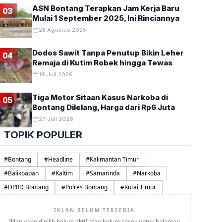
ASN Bontang Terapkan Jam Kerja Baru
03
Mulai 1 September 2025, Ini Rinciannya
28 Agustus 2025
Dodos Sawit Tanpa Penutup Bikin Leher
04
Remaja di Kutim Robek hingga Tewas
19 Juli 2026
Tiga Motor Sitaan Kasus Narkoba di
05
Bontang Dilelang, Harga dari Rp6 Juta
27 Juli 2026
TOPIK POPULER
#
Bontang
#
Headline
#
Kalimantan Timur
#
Balikpapan
#
Kaltim
#
Samarinda
#
Narkoba
#
DPRD Bontang
#
Polres Bontang
#
Kutai Timur
IKLAN BELUM TERSEDIA
Iklan yang dipilih belum aktif atau belum cocok untuk halaman