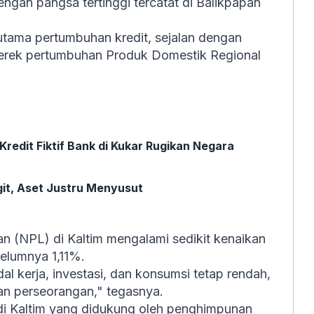
engan pangsa tertinggi tercatat di Balikpapan
tama pertumbuhan kredit, sejalan dengan
erek pertumbuhan Produk Domestik Regional
edit Fiktif Bank di Kukar Rugikan Negara
it, Aset Justru Menyusut
n (NPL) di Kaltim mengalami sedikit kenaikan
belumnya 1,11%.
dal kerja, investasi, dan konsumsi tetap rendah,
dan perseorangan," tegasnya.
i Kaltim yang didukung oleh penghimpunan