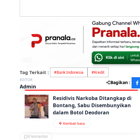
Tag Terkait :
#
Bank Indonesia
#
Kredit
EDITOR
Bagikan :
Admin
Residivis Narkoba Ditangkap di
Bontang, Sabu Disembunyikan
dalam Botol Deodoran
Kembali baca
0
komentar