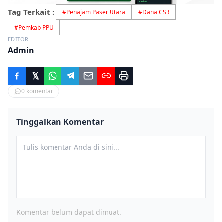
Tag Terkait :
#
Penajam Paser Utara
#
Dana CSR
#
Pemkab PPU
EDITOR
Admin
0
komentar
Tinggalkan Komentar
Komentar belum dapat dimuat.