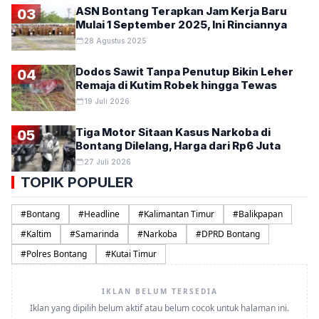
ASN Bontang Terapkan Jam Kerja Baru
03
Mulai 1 September 2025, Ini Rinciannya
28 Agustus 2025
Dodos Sawit Tanpa Penutup Bikin Leher
04
Remaja di Kutim Robek hingga Tewas
19 Juli 2026
Tiga Motor Sitaan Kasus Narkoba di
05
Bontang Dilelang, Harga dari Rp6 Juta
27 Juli 2026
TOPIK POPULER
#
Bontang
#
Headline
#
Kalimantan Timur
#
Balikpapan
#
Kaltim
#
Samarinda
#
Narkoba
#
DPRD Bontang
#
Polres Bontang
#
Kutai Timur
IKLAN BELUM TERSEDIA
Iklan yang dipilih belum aktif atau belum cocok untuk halaman ini.