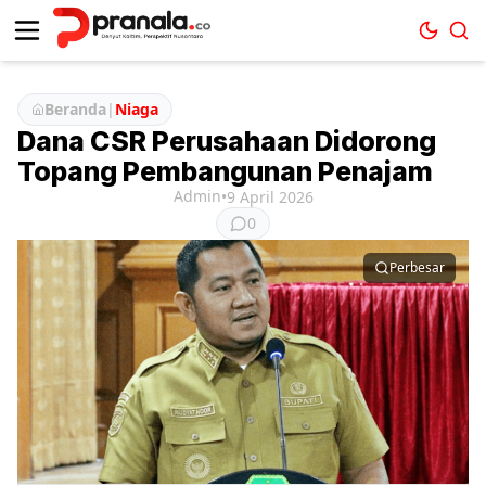
Beranda
|
Niaga
Dana CSR Perusahaan Didorong
Topang Pembangunan Penajam
Admin
•
9 April 2026
0
Perbesar