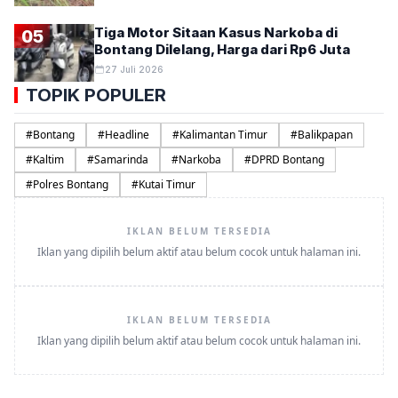
Tiga Motor Sitaan Kasus Narkoba di
05
Bontang Dilelang, Harga dari Rp6 Juta
27 Juli 2026
TOPIK POPULER
#
Bontang
#
Headline
#
Kalimantan Timur
#
Balikpapan
#
Kaltim
#
Samarinda
#
Narkoba
#
DPRD Bontang
#
Polres Bontang
#
Kutai Timur
IKLAN BELUM TERSEDIA
Iklan yang dipilih belum aktif atau belum cocok untuk halaman ini.
IKLAN BELUM TERSEDIA
Iklan yang dipilih belum aktif atau belum cocok untuk halaman ini.